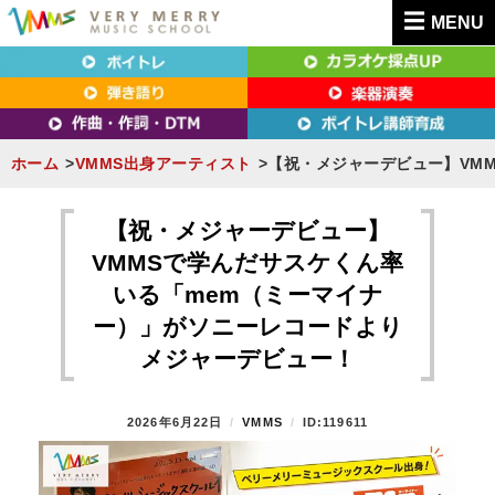
MENU
東京（新宿・八王子）・横浜・名古屋・京都で「本気」になれるボイトレ教室｜
東京（新宿・八王子）・横浜・名古屋・京都で
VERY MERRY MUSIC SCHOOL（ベリーメリー）
「本気」になれるボイトレ教室｜VERY MERRY
MUSIC SCHOOL（ベリーメリー）
ホーム
VMMS出身アーティスト
【祝・メジャーデビュー】VM
S
k
【祝・メジャーデビュー】
i
VMMSで学んだサスケくん率
p
いる「mem（ミーマイナ
t
ー）」がソニーレコードより
o
メジャーデビュー！
c
o
P
2026年6月22日
B
VMMS
ID:119611
n
O
Y
t
S
T
e