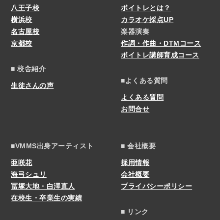
八王子校
ボイトレとは？
横浜校
カラオケ採点UP
名古屋校
楽器演奏
京都校
作詞・作曲・DTMコース
ボイトレ講師育成コース
■ 校舎紹介
■よくある質問
生徒さんの声
よくある質問
お問合せ
■VMMS出身アーティスト
■ 会社概要
亜咲花
採用情報
海弓シュリ
会社概要
冨塚大地・白澤直人
プライバシーポリシー
在校生・卒業生の実績
■ リンク