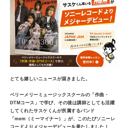
E
n
D
O
t
N
とても嬉しいニュースが届きました。
ベリーメリーミュージックスクールの「作曲・
DTMコース」で学び、その後は講師としても活躍
してくれたサスケくんが所属するバンド
「mem（ミーマイナー）」が、このたびソニーレ
コードよりメジャーデビューを果たしました！