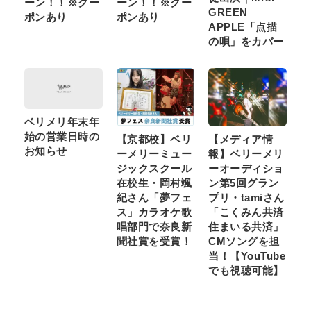
ーン！！※クー
ーン！！※クー
GREEN
ポンあり
ポンあり
APPLE「点描
の唄」をカバー
ベリメリ年末年
始の営業日時の
【京都校】ベリ
【メディア情
お知らせ
ーメリーミュー
報】ベリーメリ
ジックスクール
ーオーディショ
在校生・岡村颯
ン第5回グラン
紀さん「夢フェ
プリ・tamiさん
ス」カラオケ歌
「こくみん共済
唱部門で奈良新
住まいる共済」
聞社賞を受賞！
CMソングを担
当！【YouTube
でも視聴可能】