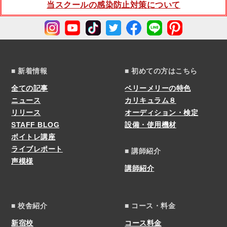
当スクールの感染防止対策について
■ 新着情報
■ 初めての方はこちら
全ての記事
ベリーメリーの特色
ニュース
カリキュラム８
リリース
オーディション・検定
STAFF BLOG
設備・使用機材
ボイトレ講座
ライブレポート
■ 講師紹介
声模様
講師紹介
■ 校舎紹介
■ コース・料金
新宿校
コース料金