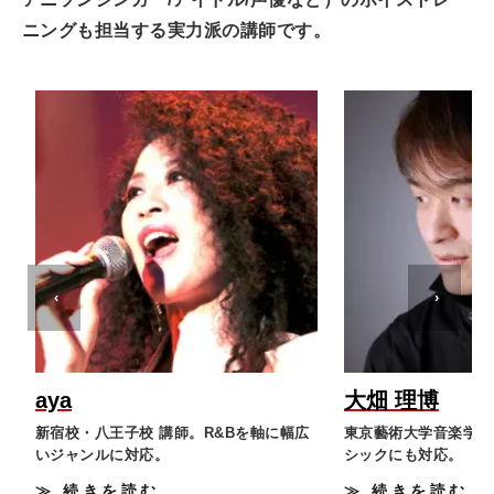
ニングも担当する実力派の講師です。
‹
›
aya
大畑 理博
新宿校・八王子校 講師。R&Bを軸に幅広
東京藝術大学音楽学部
いジャンルに対応。
シックにも対応。
≫ 続きを読む
≫ 続きを読む