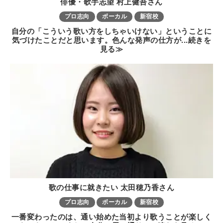
俳優・歌手志望 村上健吾さん
プロ志向
ボーカル
新宿校
自分の「こういう歌い方をしちゃいけない」ということに
気づけたことだと思います。色んな発声の仕方が...続きを
見る≫
歌の仕事に就きたい 太田穂乃香さん
プロ志向
ボーカル
新宿校
一番変わったのは、通い始めた当初より歌うことが楽しく