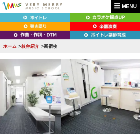
MENU
東京（新宿・八王子）・横浜・名古屋・京都で「本気」になれるボイトレ教室｜
東京（新宿・八王子）・横浜・名古屋・京都で
VERY MERRY MUSIC SCHOOL（ベリーメリー）
「本気」になれるボイトレ教室｜VERY MERRY
MUSIC SCHOOL（ベリーメリー）
ホーム
校舎紹介
新宿校
S
k
i
p
t
o
c
o
n
t
e