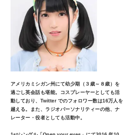
n
t
アメリカミシガン州にて幼少期（３歳～８歳）を
過ごし英会話も堪能。コスプレーヤーとしても活
動しており、Twitter でのフォロワー数は16万人を
越える。また、ラジオパーソナリティーの他、ナ
レーター・役者としても活動中。
1stシングル「Open your eyes」にて2016 年10