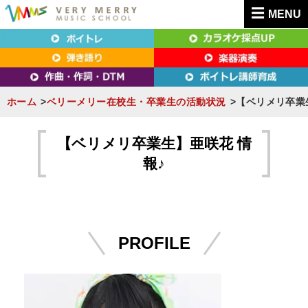
MENU
東京（新宿・八王子）・横浜・名古屋・京都で「本気」になれるボイトレ教室｜
東京（新宿・八王子）・横浜・名古屋・京都で
VERY MERRY MUSIC SCHOOL（ベリーメリー）
「本気」になれるボイトレ教室｜VERY MERRY
MUSIC SCHOOL（ベリーメリー）
ホーム
ベリーメリー在校生・卒業生の活動状況
【ベリメリ卒業
S
k
【ベリメリ卒業生】亜咲花 情
i
報♪
p
t
o
c
PROFILE
o
n
t
e