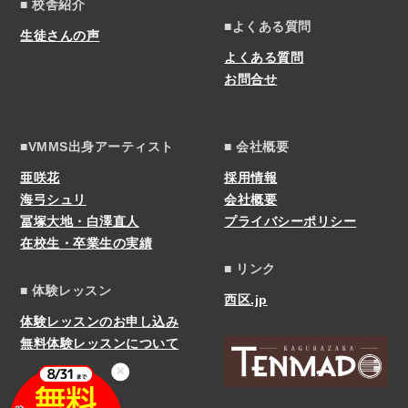
■ 校舎紹介
■よくある質問
生徒さんの声
よくある質問
お問合せ
■VMMS出身アーティスト
■ 会社概要
亜咲花
採用情報
海弓シュリ
会社概要
冨塚大地・白澤直人
プライバシーポリシー
在校生・卒業生の実績
■ リンク
■ 体験レッスン
西区.jp
体験レッスンのお申し込み
無料体験レッスンについて
✕