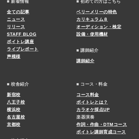
■ 新着情報
■ 初めての方はこちら
全ての記事
ベリーメリーの特色
ニュース
カリキュラム８
リリース
オーディション・検定
STAFF BLOG
設備・使用機材
ボイトレ講座
ライブレポート
■ 講師紹介
声模様
講師紹介
■ 校舎紹介
■ コース・料金
新宿校
コース料金
八王子校
ボイトレとは？
横浜校
カラオケ採点UP
名古屋校
楽器演奏
京都校
作詞・作曲・DTMコース
ボイトレ講師育成コース