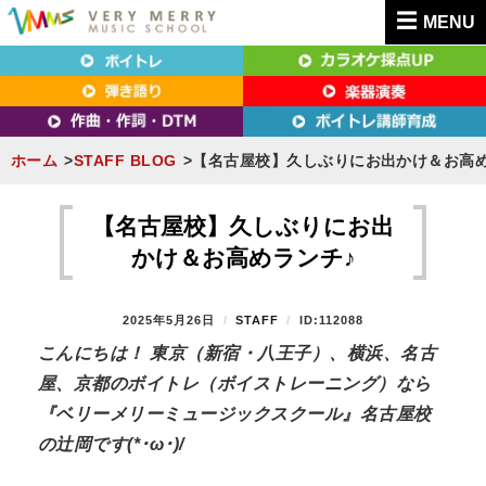
MENU
東京（新宿・八王子）・横浜・名古屋・京都で「本気」になれるボイトレ教室｜
東京（新宿・八王子）・横浜・名古屋・京都で
VERY MERRY MUSIC SCHOOL（ベリーメリー）
「本気」になれるボイトレ教室｜VERY MERRY
MUSIC SCHOOL（ベリーメリー）
ホーム
STAFF BLOG
【名古屋校】久しぶりにお出かけ＆お高め
S
k
【名古屋校】久しぶりにお出
i
かけ＆お高めランチ♪
p
t
P
2025年5月26日
B
STAFF
ID:112088
o
O
Y
こんにちは！ 東京（新宿・八王子）、横浜、名古
S
c
屋、京都のボイトレ（ボイストレーニング）なら
T
o
E
『ベリーメリーミュージックスクール』名古屋校
n
D
の辻岡です(*･ω･)/
O
t
N
e