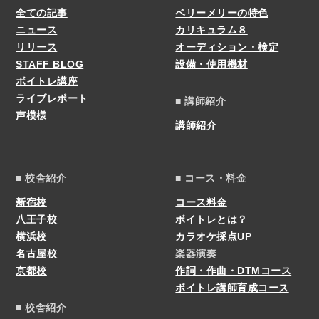
全ての記事
ベリーメリーの特色
ニュース
カリキュラム８
リリース
オーディション・検定
STAFF BLOG
設備・使用機材
ボイトレ講座
ライブレポート
■ 講師紹介
声模様
講師紹介
■ 校舎紹介
■ コース・料金
新宿校
コース料金
八王子校
ボイトレとは？
横浜校
カラオケ採点UP
名古屋校
楽器演奏
京都校
作詞・作曲・DTMコース
ボイトレ講師育成コース
■ 校舎紹介