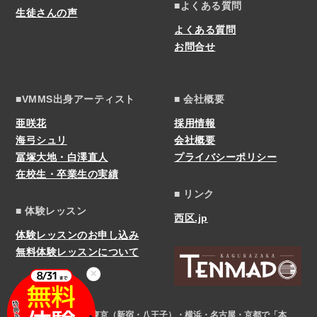
■よくある質問
生徒さんの声
よくある質問
お問合せ
■VMMS出身アーティスト
■ 会社概要
亜咲花
採用情報
海弓シュリ
会社概要
冨塚大地・白澤直人
プライバシーポリシー
在校生・卒業生の実績
■ リンク
■ 体験レッスン
西区.jp
体験レッスンのお申し込み
無料体験レッスンについて
✕
COPYRIGHT © 東京（新宿・八王子）・横浜・名古屋・京都で「本