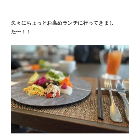
n
t
久々にちょっとお高めランチに行ってきまし
た〜！！