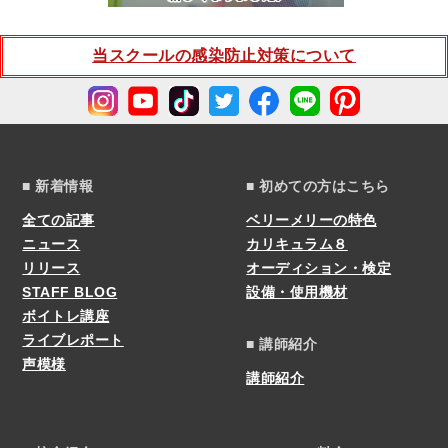
当スクールの感染防止対策について
■ 新着情報
■ 初めての方はこちら
全ての記事
ベリーメリーの特色
ニュース
カリキュラム８
リリース
オーディション・検定
STAFF BLOG
設備・使用機材
ボイトレ講座
ライブレポート
■ 講師紹介
声模様
講師紹介