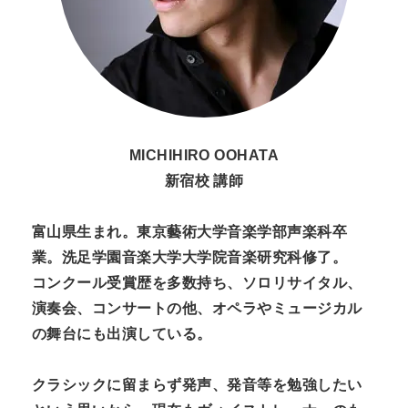
n
t
MICHIHIRO OOHATA
新宿校 講師
富山県生まれ。東京藝術大学音楽学部声楽科卒
業。洗足学園音楽大学大学院音楽研究科修了。
コンクール受賞歴を多数持ち、ソロリサイタル、
演奏会、コンサートの他、オペラやミュージカル
の舞台にも出演している。
クラシックに留まらず発声、発音等を勉強したい