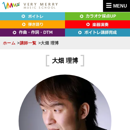
MENU
東京（新宿・八王子）・横浜・名古屋・京都で「本気」になれるボイトレ教室｜
東京（新宿・八王子）・横浜・名古屋・京都で
VERY MERRY MUSIC SCHOOL（ベリーメリー）
「本気」になれるボイトレ教室｜VERY MERRY
MUSIC SCHOOL（ベリーメリー）
ホーム
講師一覧
大畑 理博
S
k
大畑 理博
i
p
t
o
c
o
n
t
e