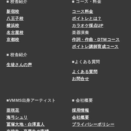
■ 校舎紹介
■ コース・料金
新宿校
コース料金
八王子校
ボイトレとは？
横浜校
カラオケ採点UP
名古屋校
楽器演奏
京都校
作詞・作曲・DTMコース
ボイトレ講師育成コース
■ 校舎紹介
■よくある質問
生徒さんの声
よくある質問
お問合せ
■VMMS出身アーティスト
■ 会社概要
亜咲花
採用情報
海弓シュリ
会社概要
冨塚大地・白澤直人
プライバシーポリシー