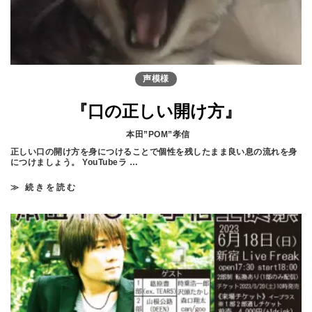
』
声模様
『口の正しい開け方』
本田”POM”孝信
正しい口の開け方を身につけることで個性を残したまま良い息の流れを身
につけましょう。 YouTubeラ …
≫ 続きを読む
『
口
の
正
し
い
開
け
方
』