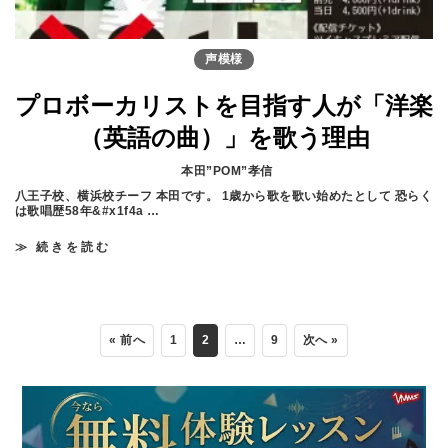
声模様
プロボーカリストを目指す人が「洋楽
（英語の曲）」を歌う理由
本田”POM”孝信
八王子校、横浜校チーフ 本田です。 1歳から歌を歌い始めたとして 恐らく
は歌唱歴58年&#x1f4a …
≫ 続きを読む
プ
ロ
ボ
ー
カ
リ
ス
« 前へ
1
2
…
9
次へ »
ト
を
目
指
す
人
が