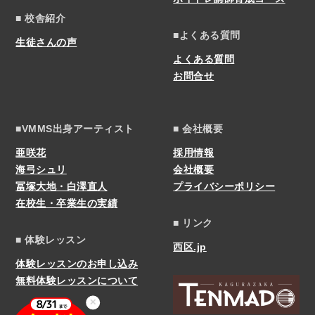
■ 校舎紹介
■よくある質問
生徒さんの声
よくある質問
お問合せ
■VMMS出身アーティスト
■ 会社概要
亜咲花
採用情報
海弓シュリ
会社概要
冨塚大地・白澤直人
プライバシーポリシー
在校生・卒業生の実績
■ リンク
■ 体験レッスン
西区.jp
体験レッスンのお申し込み
無料体験レッスンについて
✕