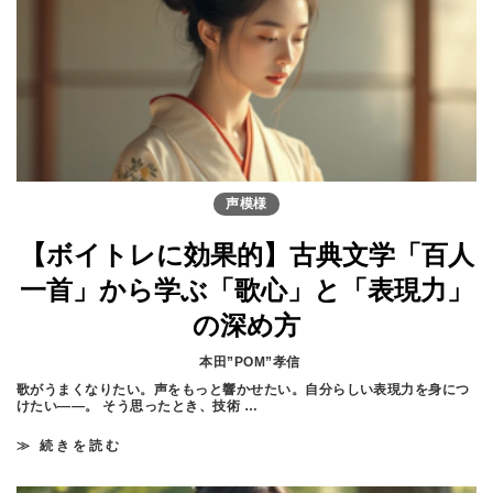
レ
基
礎
】
声
は
あ
な
た
の
楽
器
声模様
！
自
然
【ボイトレに効果的】古典文学「百人
な
響
一首」から学ぶ「歌心」と「表現力」
き
と
の深め方
個
性
を
本田”POM”孝信
育
て
歌がうまくなりたい。声をもっと響かせたい。自分らしい表現力を身につ
る
けたい——。 そう思ったとき、技術 …
方
法
≫ 続きを読む
【
ボ
イ