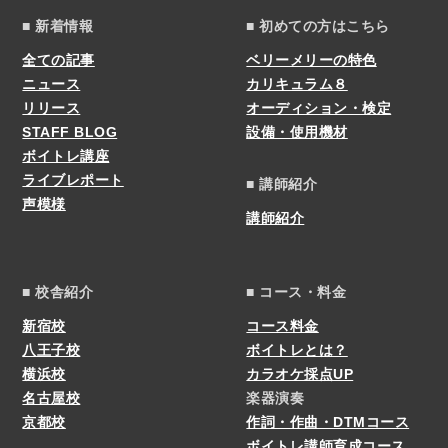
■ 新着情報
■ 初めての方はこちら
全ての記事
ベリーメリーの特色
ニュース
カリキュラム８
リリース
オーディション・検定
STAFF BLOG
設備・使用機材
ボイトレ講座
ライブレポート
■ 講師紹介
声模様
講師紹介
■ 校舎紹介
■ コース・料金
新宿校
コース料金
八王子校
ボイトレとは？
横浜校
カラオケ採点UP
名古屋校
楽器演奏
京都校
作詞・作曲・DTMコース
ボイトレ講師育成コース