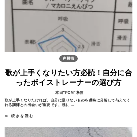
レ
い
基
人
礎
に
】
「
リ
ズ
ム
感
」
が
良
い
声模様
人
が
多
歌が上手くなりたい方必読！自分に合
い
理
ったボイストレーナーの選び方
由
と
練
本田”POM”孝信
習
歌が上手くなりたければ、自分に足りないものを瞬時に分析して与えてく
法
れる講師との出会いが重要です。既に …
≫ 続きを読む
歌
が
上
手
く