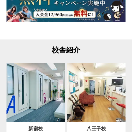
「
洋
楽
（
英
語
の
曲
）
」
を
校舎紹介
歌
う
理
由
新宿校
八王子校