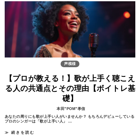
」
で
の
も
深
で
め
き
方
る
！
A
I
時
代
の
作
曲
声模様
や
り
方
【プロが教える！】歌が上手く聴こえ
講
座
る人の共通点とその理由【ボイトレ基
｜
ア
礎】
プ
リ
や
本田”POM”孝信
ソ
フ
あなたの周りにも歌が上手い人がいませんか？ もちろんデビューしている
ト
プロのシンガーは「歌が上手い人」 …
を
使
≫ 続きを読む
【
わ
プ
ず