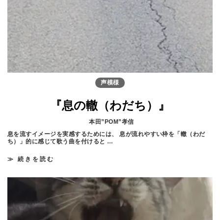
な
り
た
い
方
必
読
！
自
分
に
声模様
合
っ
た
『息の轍（わだち）』
ボ
イ
ス
本田”POM”孝信
ト
息を流すイメージを実感するためには、 息が流れやすい枠を「轍（わだ
レ
ち）」的に感じて歌う曲を付けると …
ー
ナ
ー
≫ 続きを読む
『
の
息
選
の
び
轍
方
（
わ
だ
ち
）