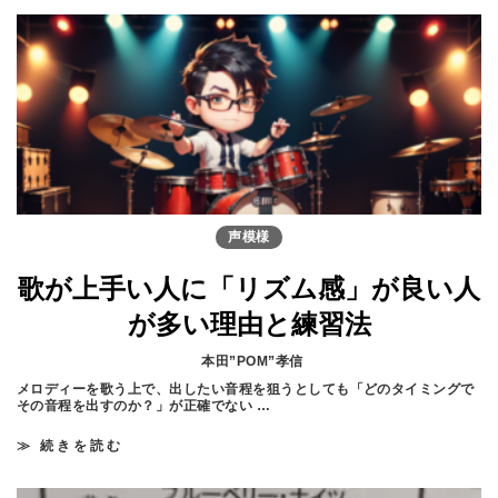
ロ
自
が
由
教
に
え
始
る
め
！
る
】
メ
歌
ロ
が
デ
上
ィ
手
ー
く
作
聴
り
こ
の
声模様
え
第
る
一
人
歌が上手い人に「リズム感」が良い人
歩
の
共
が多い理由と練習法
通
点
と
本田”POM”孝信
そ
メロディーを歌う上で、出したい音程を狙うとしても「どのタイミングで
の
その音程を出すのか？」が正確でない …
理
由
【
≫ 続きを読む
歌
ボ
が
イ
上
ト
手