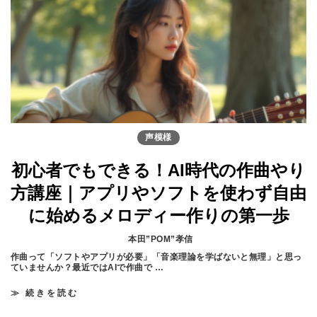
ト
レ
に
効
果
的
】
古
典
文
学
「
百
声模様
人
一
首
初心者でもできる！AI時代の作曲やり
」
か
方講座｜アプリやソフトを使わず自由
ら
学
に始めるメロディー作りの第一歩
ぶ
「
歌
本田”POM”孝信
心
」
作曲って「ソフトやアプリが必要」「音楽理論を学ばないと無理」と思っ
と
ていませんか？最近ではAIで作曲で …
「
表
≫ 続きを読む
初
現
心
力
者