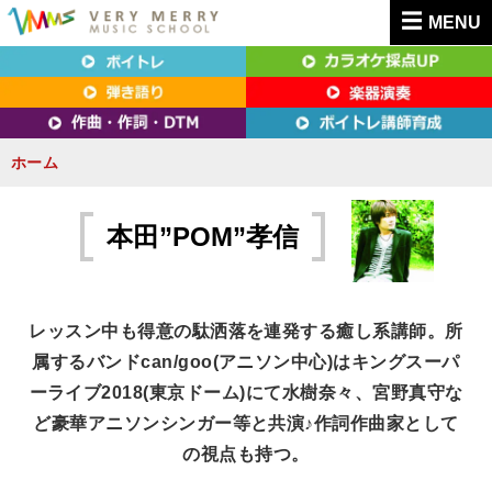
MENU
東京（新宿・八王子）・横浜・名古屋・京都で「本気」になれるボイトレ教室｜
東京（新宿・八王子）・横浜・名古屋・京都で
VERY MERRY MUSIC SCHOOL（ベリーメリー）
「本気」になれるボイトレ教室｜VERY MERRY
MUSIC SCHOOL（ベリーメリー）
ホーム
S
k
本田”POM”孝信
i
p
t
レッスン中も得意の駄洒落を連発する癒し系講師。所
o
属するバンドcan/goo(アニソン中心)はキングスーパ
c
ーライブ2018(東京ドーム)にて水樹奈々、宮野真守な
o
ど豪華アニソンシンガー等と共演♪作詞作曲家として
n
の視点も持つ。
t
e