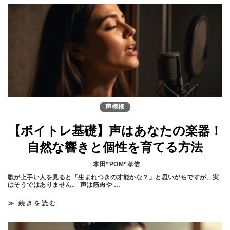
n
t
声模様
【ボイトレ基礎】声はあなたの楽器！
自然な響きと個性を育てる方法
本田”POM”孝信
歌が上手い人を見ると「生まれつきの才能かな？」と思いがちですが、実
はそうではありません。 声は筋肉や …
≫ 続きを読む
【
ボ
イ
ト