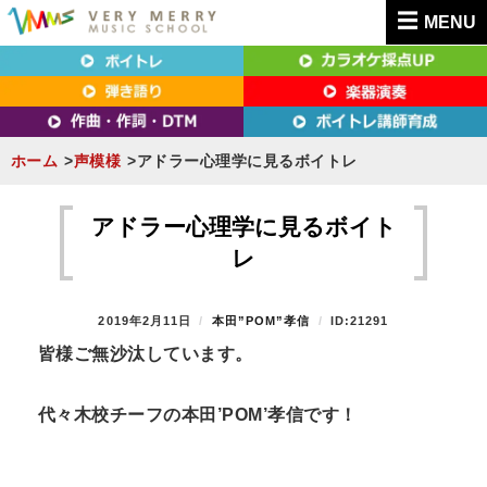
MENU
東京（新宿・八王子）・横浜・名古屋・京都で「本気」になれるボイトレ教室｜
東京（新宿・八王子）・横浜・名古屋・京都で
VERY MERRY MUSIC SCHOOL（ベリーメリー）
「本気」になれるボイトレ教室｜VERY MERRY
MUSIC SCHOOL（ベリーメリー）
ホーム
声模様
アドラー心理学に見るボイトレ
S
k
アドラー心理学に見るボイト
i
レ
p
t
P
2019年2月11日
B
本田”POM”孝信
ID:21291
o
O
Y
皆様ご無沙汰しています。
S
c
T
o
E
代々木校チーフの本田
’POM’
孝信です！
n
D
O
t
N
e