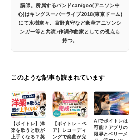
講師。所属するバンドcan/goo(アニソン中
心)はキングスーパーライブ2018(東京ドーム)
にて水樹奈々、宮野真守など豪華アニソンシ
ンガー等と共演♪作詞作曲家としての視点も
持つ。
このような記事も読まれています
AIでボイトレは
【ボイトレ】洋
【ボイトレ・ペ
可能？アプリの
楽を歌うと歌が
ア】レコーディ
限界とベリーメ
上手くなる？英
ングで楽曲が完