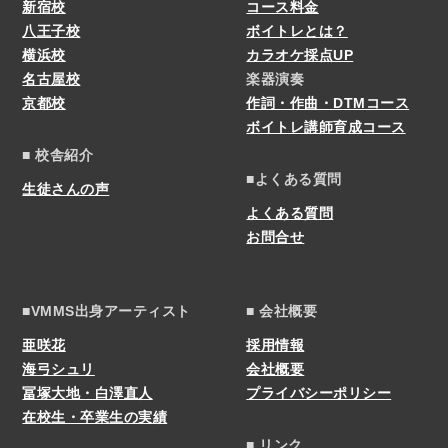
新宿校
コース料金
八王子校
ボイトレとは？
横浜校
カラオケ採点UP
名古屋校
楽器演奏
京都校
作詞・作曲・DTMコース
ボイトレ講師育成コース
■ 校舎紹介
■よくある質問
生徒さんの声
よくある質問
お問合せ
■VMMS出身アーティスト
■ 会社概要
亜咲花
採用情報
海弓シュリ
会社概要
冨塚大地・白澤直人
プライバシーポリシー
在校生・卒業生の実績
■ リンク