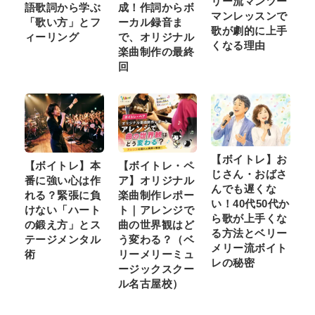
リー流マンツー
語歌詞から学ぶ
成！作詞からボ
マンレッスンで
「歌い方」とフ
ーカル録音ま
歌が劇的に上手
ィーリング
で、オリジナル
くなる理由
楽曲制作の最終
回
【ボイトレ】お
【ボイトレ】本
【ボイトレ・ペ
じさん・おばさ
番に強い心は作
ア】オリジナル
んでも遅くな
れる？緊張に負
楽曲制作レポー
い！40代50代か
けない「ハート
ト｜アレンジで
ら歌が上手くな
の鍛え方」とス
曲の世界観はど
る方法とベリー
テージメンタル
う変わる？（ベ
メリー流ボイト
術
リーメリーミュ
レの秘密
ージックスクー
ル名古屋校）