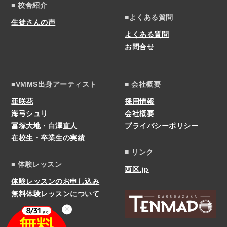
■ 校舎紹介
■よくある質問
生徒さんの声
よくある質問
お問合せ
■VMMS出身アーティスト
■ 会社概要
亜咲花
採用情報
海弓シュリ
会社概要
冨塚大地・白澤直人
プライバシーポリシー
在校生・卒業生の実績
■ リンク
■ 体験レッスン
西区.jp
体験レッスンのお申し込み
無料体験レッスンについて
✕