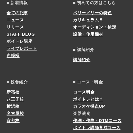
■ 新着情報
■ 初めての方はこちら
全ての記事
ベリーメリーの特色
ニュース
カリキュラム８
リリース
オーディション・検定
STAFF BLOG
設備・使用機材
ボイトレ講座
ライブレポート
■ 講師紹介
声模様
講師紹介
■ 校舎紹介
■ コース・料金
新宿校
コース料金
八王子校
ボイトレとは？
横浜校
カラオケ採点UP
名古屋校
楽器演奏
京都校
作詞・作曲・DTMコース
ボイトレ講師育成コース