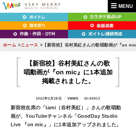
MENU
東京（新宿・八王子）・横浜・名古屋・京都で「本気」になれるボイトレ教室｜
東京（新宿・八王子）・横浜・名古屋・京都で
VERY MERRY MUSIC SCHOOL（ベリーメリー）
「本気」になれるボイトレ教室｜VERY MERRY
MUSIC SCHOOL（ベリーメリー）
ホーム
ニュース
【新宿校】谷村美紅さんの歌唱動画が『on mi
S
k
【新宿校】谷村美紅さんの歌
i
唱動画が『on mic』に1本追加
p
掲載されました。
t
o
P
2022年2月28日
B
VMMS
ID:65913
c
O
Y
新宿校在席の「
tami（谷村美紅）
」さんの歌唱動
o
S
画が、YouTubeチャンネル「GoodDay Studio
T
n
E
Live 『on mic』」に1本追加アップされました。
t
D
O
e