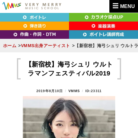
MENU
東京（新宿・八王子）・横浜・名古屋・京都で「本気」になれるボイトレ教室｜
東京（新宿・八王子）・横浜・名古屋・京都で
VERY MERRY MUSIC SCHOOL（ベリーメリー）
「本気」になれるボイトレ教室｜VERY MERRY
MUSIC SCHOOL（ベリーメリー）
ホーム
VMMS出身アーティスト
【新宿校】海弓シュリ ウルトラ
S
k
【新宿校】海弓シュリ ウルト
i
ラマンフェスティバル2019
p
t
P
2019年8月10日
B
VMMS
ID:23311
o
O
Y
S
c
T
o
E
n
D
O
t
N
e