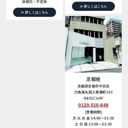
休校日：不定休
≫ 詳しくはこちら
≫ 詳しくはこちら
京都校
京都府京都市中京区
六角烏丸西入骨屋町143
G&Gビル4F
0120-510-649
[営業時間]
月 火 水 金 14:00～21:30
土 日 祝 13:00～21:30