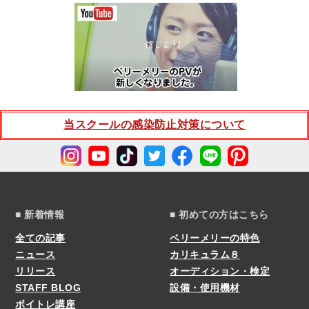
当スクールの感染防止対策について
■ 新着情報
■ 初めての方はこちら
全ての記事
ベリーメリーの特色
ニュース
カリキュラム８
リリース
オーディション・検定
STAFF BLOG
設備・使用機材
ボイトレ講座