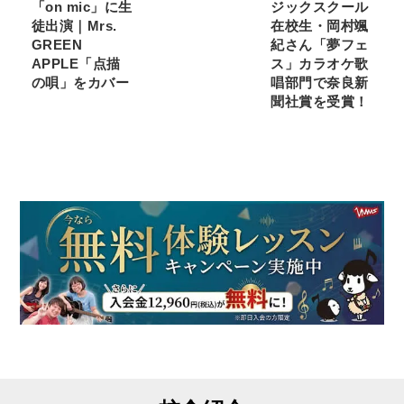
「on mic」に生
ジックスクール
徒出演｜Mrs.
在校生・岡村颯
GREEN
紀さん「夢フェ
APPLE「点描
ス」カラオケ歌
の唄」をカバー
唱部門で奈良新
聞社賞を受賞！