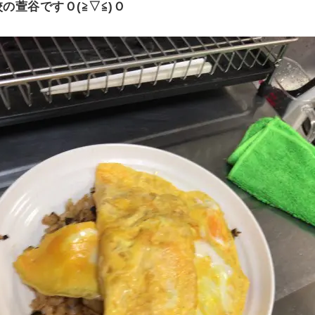
の萱谷ですＯ(≧▽≦)Ｏ
O
N