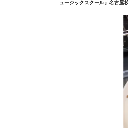
ュージックスクール』名古屋校
e
n
t