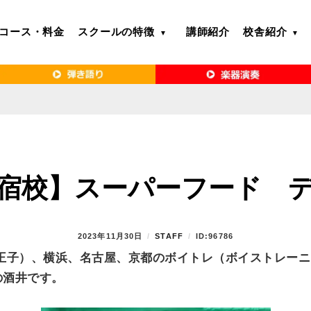
コース・料金
スクールの特徴
講師紹介
校舎紹介
るボイトレ教室｜VERY MERRY MUSIC SCHOOL（ベリーメリー）
・名古屋・京都で「本気」になれるボイ
リーメリー）
宿校】スーパーフード 
P
2023年11月30日
B
STAFF
ID:96786
O
Y
王子）、横浜、名古屋、京都のボイトレ（ボイストレーニ
S
の酒井です。
T
E
D