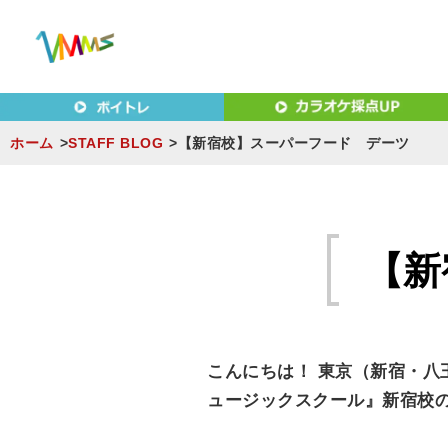
東京（新宿・八王子）・横浜・名古屋・京都で「本気」になれ
東京（新宿・八王子）・横浜
MUSIC SCHOOL（ベ
ホーム
STAFF BLOG
【新宿校】スーパーフード デーツ
S
k
i
【新
p
t
o
c
こんにちは
！ 東京（新宿・八
o
ュージックスクール』新宿校
n
t