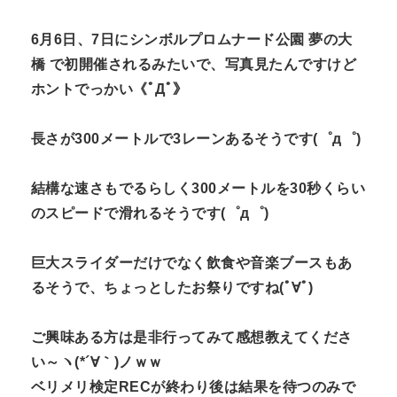
6月6日、7日にシンボルプロムナード公園 夢の大
橋 で初開催されるみたいで、写真見たんですけど
ホントでっかい《ﾟДﾟ》
長さが300メートルで3レーンあるそうです(゜д゜)
結構な速さもでるらしく300メートルを30秒くらい
のスピードで滑れるそうです(゜д゜)
巨大スライダーだけでなく飲食や音楽ブースもあ
るそうで、ちょっとしたお祭りですね(ﾟ∀ﾟ)
ご興味ある方は是非行ってみて感想教えてくださ
い～ヽ(*´∀｀)ノｗｗ
ベリメリ検定RECが終わり後は結果を待つのみで