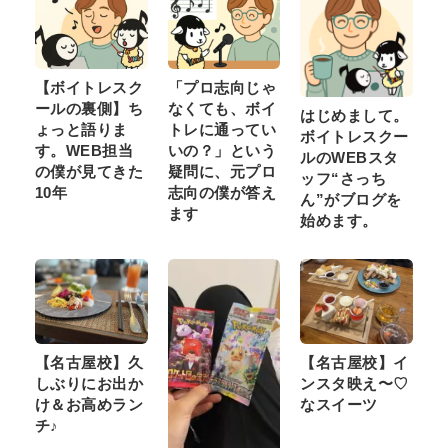
【ボイトレスク
「プロ志向じゃ
ールの裏側】ち
なくても、ボイ
はじめまして。
ょっと語りま
トレに通ってい
ボイトレスクー
す。WEB担当
いの？」という
ルのWEBスタ
の僕が見てきた
疑問に、元プロ
ッフ“さっち
10年
志向の僕が答え
ん”がブログを
ます
始めます。
【名古屋校】久
【名古屋校】イ
しぶりにお出か
ンスタ映え〜♡
け＆お高めラン
なスイーツ
チ♪