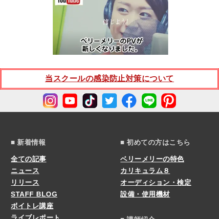
当スクールの感染防止対策について
■ 新着情報
■ 初めての方はこちら
全ての記事
ベリーメリーの特色
ニュース
カリキュラム８
リリース
オーディション・検定
STAFF BLOG
設備・使用機材
ボイトレ講座
ライブレポート