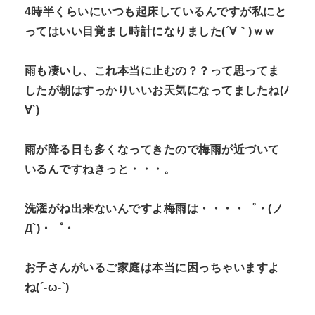
4時半くらいにいつも起床しているんですが私にと
n
ってはいい目覚まし時計になりました(´∀｀)ｗｗ
t
雨も凄いし、これ本当に止むの？？って思ってま
したが朝はすっかりいいお天気になってましたね(ﾉ
∀`)
雨が降る日も多くなってきたので梅雨が近づいて
いるんですねきっと・・・。
洗濯がね出来ないんですよ梅雨は・・・・゜・(ノ
Д`)・゜・
お子さんがいるご家庭は本当に困っちゃいますよ
ね(´-ω-`)