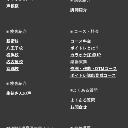
■ 講師紹介
声模様
講師紹介
■ 校舎紹介
■ コース・料金
新宿校
コース料金
八王子校
ボイトレとは？
横浜校
カラオケ採点UP
名古屋校
楽器演奏
京都校
作詞・作曲・DTMコース
ボイトレ講師育成コース
■ 校舎紹介
■よくある質問
生徒さんの声
よくある質問
お問合せ
■VMMS出身アーティスト
■ 会社概要