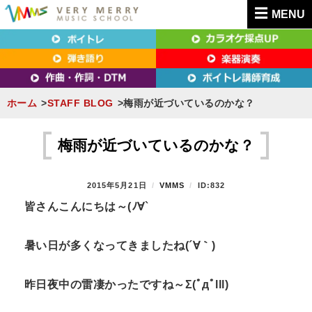
MENU
東京（新宿・八王子）・横浜・名古屋・京都で「本気」になれるボイトレ教室｜
東京（新宿・八王子）・横浜・名古屋・京都で
VERY MERRY MUSIC SCHOOL（ベリーメリー）
「本気」になれるボイトレ教室｜VERY MERRY
MUSIC SCHOOL（ベリーメリー）
ホーム
STAFF BLOG
梅雨が近づいているのかな？
S
k
梅雨が近づいているのかな？
i
p
P
2015年5月21日
B
VMMS
ID:832
t
O
Y
皆さんこんにちは～(ﾉ∀`
S
o
T
c
E
暑い日が多くなってきましたね(´∀｀)
D
o
O
n
N
昨日夜中の雷凄かったですね～Σ(ﾟдﾟlll)
t
e