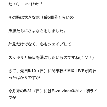
たヽ(。ゝω･)ﾉ☆;:*
その時は大きなポリ袋5個分くらいの
洋服たちにさよならをしました。
外見だけでなく、心もシェイプして
スッキリと毎日を過ごしたいものですね(〃▽〃)
さて、先日5/10（日）に関東校のMIX LIVEが終わ
ったばかりですが
今月末の5/31（日）にはE-vo vioce3のレコ初ライ
ブが