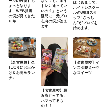
ールの裏側】ち
なくても、ボイ
はじめまして。
ょっと語りま
トレに通ってい
ボイトレスクー
す。WEB担当
いの？」という
ルのWEBスタ
の僕が見てきた
疑問に、元プロ
ッフ“さっち
10年
志向の僕が答え
ん”がブログを
ます
始めます。
【名古屋校】久
【名古屋校】イ
しぶりにお出か
ンスタ映え〜♡
け＆お高めラン
なスイーツ
チ♪
【名古屋校】最
近流行ってる、
ハマってるも
の！！