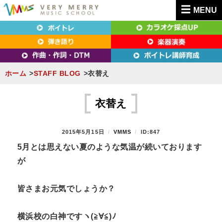
MENU
東京（新宿・八王子）・横浜・名古屋・京都で「本気」になれるボイトレ教室｜
東京（新宿・八王子）・横浜・名古屋・京都で
VERY MERRY MUSIC SCHOOL（ベリーメリー）
「本気」になれるボイトレ教室｜VERY MERRY
MUSIC SCHOOL（ベリーメリー）
ホーム
STAFF BLOG
衣替え
S
k
衣替え
i
p
P
2015年5月15日
B
VMMS
ID:847
t
O
Y
5月とは思えない夏のような気温が続いております
S
o
が
T
c
E
D
o
皆さまお元気でしょうか？
O
n
N
t
横浜校の白神ですヽ(≧∀≦)ﾉ
e