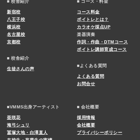
■ 校舎紹介
■ コース・料金
新宿校
コース料金
八王子校
ボイトレとは？
横浜校
カラオケ採点UP
名古屋校
楽器演奏
京都校
作詞・作曲・DTMコース
ボイトレ講師育成コース
■ 校舎紹介
■よくある質問
生徒さんの声
よくある質問
お問合せ
■VMMS出身アーティスト
■ 会社概要
亜咲花
採用情報
海弓シュリ
会社概要
冨塚大地・白澤直人
プライバシーポリシー
在校生・卒業生の実績