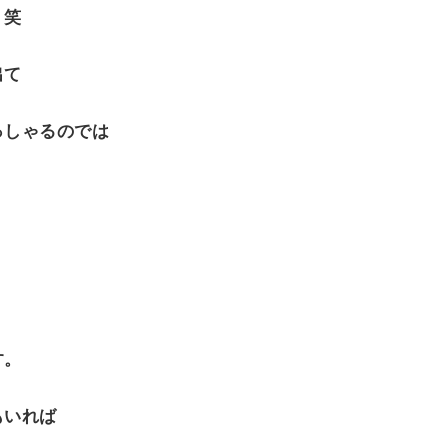
！笑
出て
っしゃるのでは
す。
もいれば