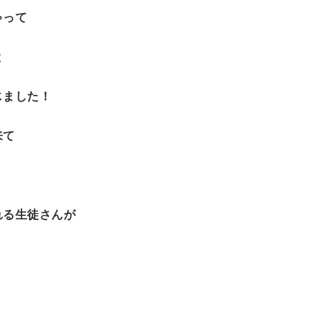
ゃって
と
じました！
来て
れる生徒さんが