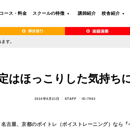
コース・料金
スクールの特徴
講師紹介
校舎紹介
るボイトレ教室｜VERY MERRY MUSIC SCHOOL（ベリーメリー）
・名古屋・京都で「本気」になれるボイ
リーメリー）
れます。
定はほっこりした気持ち
P
2016年6月21日
B
STAFF
ID:7963
O
Y
S
T
E
、名古屋、京都のボイトレ（ボイストレーニング）なら『
D