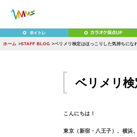
東京（新宿・八王子）・横浜・名古屋・京都で「本気」になれ
東京（新宿・八王子）・横浜
MUSIC SCHOOL（ベ
ホーム
STAFF BLOG
ベリメリ検定はほっこりした気持ちにな
S
k
i
ベリメリ検
p
t
o
c
こんにちは！
o
n
東京（新宿・八王子）、横浜
t