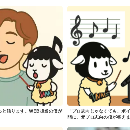
っと語ります。WEB担当の僕が
「プロ志向じゃなくても、ボ
問に、元プロ志向の僕が答え