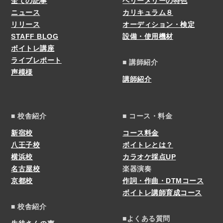
全ての記事
ベリーメリーの特色
ニュース
カリキュラム８
リリース
オーディション・検定
STAFF BLOG
設備・使用機材
ボイトレ講座
ライブレポート
■ 講師紹介
声模様
講師紹介
■ 校舎紹介
■ コース・料金
新宿校
コース料金
八王子校
ボイトレとは？
横浜校
カラオケ採点UP
名古屋校
楽器演奏
京都校
作詞・作曲・DTMコース
ボイトレ講師育成コース
■ 校舎紹介
■よくある質問