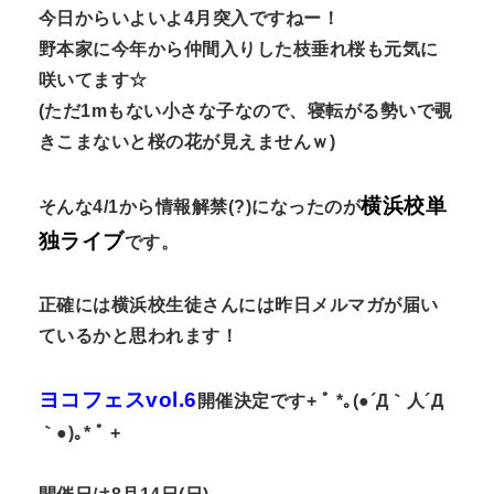
今日からいよいよ4月突入ですねー！
n
野本家に今年から仲間入りした枝垂れ桜も元気に
t
咲いてます☆
(ただ1mもない小さな子なので、寝転がる勢いで覗
きこまないと桜の花が見えませんｗ)
横浜校単
そんな4/1から情報解禁(?)になったのが
独ライブ
です。
正確には横浜校生徒さんには昨日メルマガが届い
ているかと思われます！
ヨコフェスvol.6
開催決定です+ ﾟ *｡(●´Д｀人´Д
｀●)｡* ﾟ +