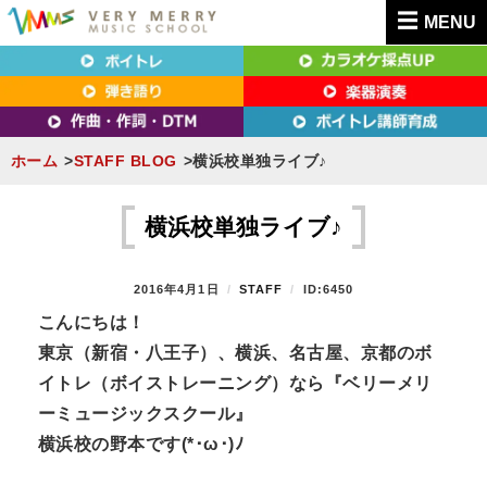
MENU
東京（新宿・八王子）・横浜・名古屋・京都で「本気」になれるボイトレ教室｜
東京（新宿・八王子）・横浜・名古屋・京都で
VERY MERRY MUSIC SCHOOL（ベリーメリー）
「本気」になれるボイトレ教室｜VERY MERRY
MUSIC SCHOOL（ベリーメリー）
ホーム
STAFF BLOG
横浜校単独ライブ♪
S
k
横浜校単独ライブ♪
i
p
P
2016年4月1日
B
STAFF
ID:6450
t
O
Y
こんにちは！
S
o
東京（新宿・八王子）、横浜、名古屋、京都のボ
T
c
E
イトレ（ボイストレーニング）なら『ベリーメリ
D
o
ーミュージックスクール』
O
n
N
横浜校の野本です(*･ω･)ﾉ
t
e