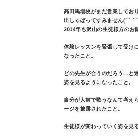
e
高田馬場校がまだ営業してお
n
出しゃばってすみません(⌒-⌒;
t
2014年も沢山の生徒様方の
体験レッスンを緊張して受け
なったこと。
どの先生が合うのだろう…と
姿を見るようになったこと。
自分が人前で歌うなんて考えら
ージを披露されたこと。
生徒様が変わっていく姿を見