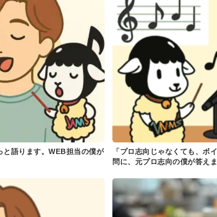
っと語ります。WEB担当の僕が
「プロ志向じゃなくても、ボ
問に、元プロ志向の僕が答え