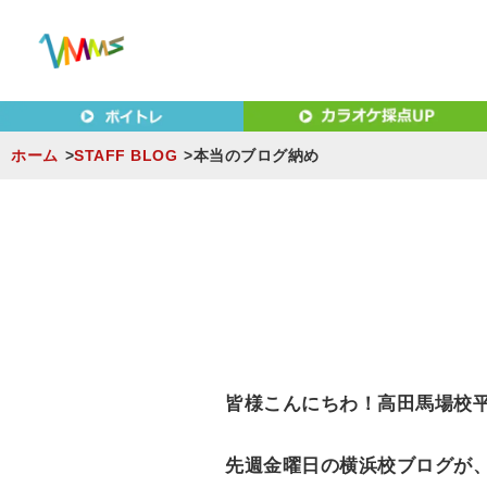
東京（新宿・八王子）・横浜・名古屋・京都で「本気」になれ
東京（新宿・八王子）・横浜
MUSIC SCHOOL（ベ
ホーム
STAFF BLOG
本当のブログ納め
S
k
i
p
t
o
c
皆様こんにちわ！高田馬場校平
o
n
先週金曜日の横浜校ブログが
t