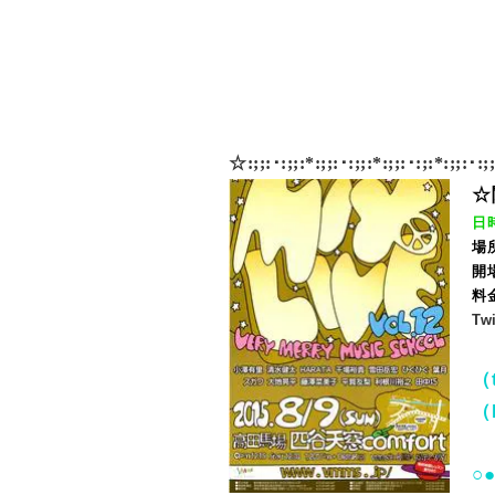
☆
:;;:･:;;:*:;;:･
:;;:*:;;:･
:;
:
*:;;:･:;
☆
日
場所
開場
料
T
（t
（
○