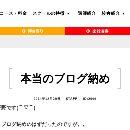
コース・料金
スクールの特徴
講師紹介
校舎紹介
るボイトレ教室｜VERY MERRY MUSIC SCHOOL（ベリーメリー）
・名古屋・京都で「本気」になれるボイ
リーメリー）
本当のブログ納め
P
2014年12月29日
B
STAFF
ID:2009
O
Y
野です(⌒▽⌒)
S
T
E
、ブログ納めのはずだったのですが。。
D