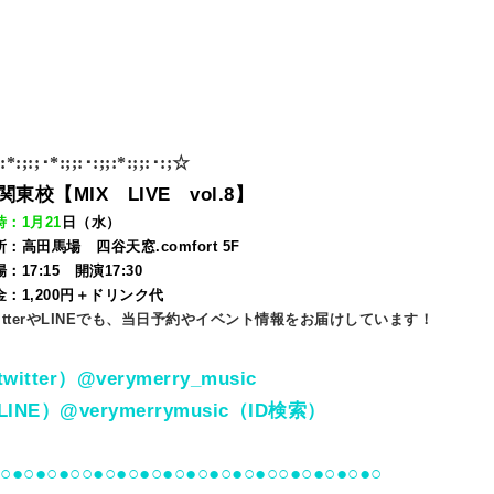
;:*:;
:;
･*:;;:･:;;:*:;;:･:;
☆
関東校【MIX LIVE vol.8】
時：1月21
日（水
）
：高田馬場 四谷天窓.comfort 5F
：17:15 開演17:30
金：
1
,200円＋ドリンク代
witterやLINEでも、当日予約やイベント情報をお届けしています！
witter）@verymerry_music
LINE）@verymerrymusic（ID検索）
●○●○●○●○○●○●○●○●○●○●○●○●○○●○●○●○●○