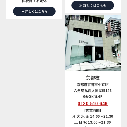
休校日：不定休
≫ 詳しくはこちら
≫ 詳しくはこちら
京都校
京都府京都市中京区
六角烏丸西入骨屋町143
G&Gビル4F
0120-510-649
[営業時間]
月 火 水 金 14:00～21:30
土 日 祝 13:00～21:30