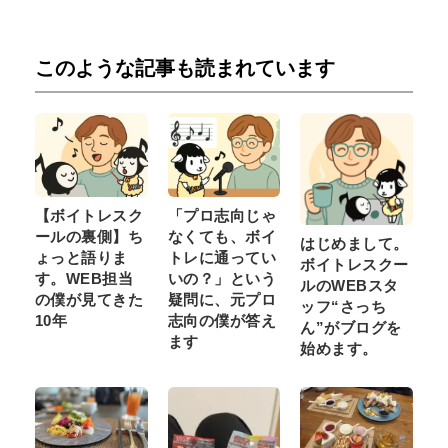
このような記事も読まれています
【ボイトレスク
「プロ志向じゃ
ールの裏側】ち
なくても、ボイ
はじめまして。
ょっと語りま
トレに通ってい
ボイトレスクー
す。WEB担当
いの？」という
ルのWEBスタ
の僕が見てきた
疑問に、元プロ
ッフ“さっち
10年
志向の僕が答え
ん”がブログを
ます
始めます。