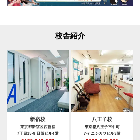
校舎紹介
新宿校
八王子校
東京都新宿区西新宿
東京都八王子市中町
7丁目15-8 日販ビル4階
7-7 ニシカワビル3階