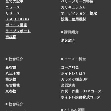
全ての記事
ベリーメリーの特色
ニュース
カリキュラム８
リリース
オーディション・検定
STAFF BLOG
設備・使用機材
ボイトレ講座
ライブレポート
■ 講師紹介
声模様
講師紹介
■ 校舎紹介
■ コース・料金
新宿校
コース料金
八王子校
ボイトレとは？
横浜校
カラオケ採点UP
名古屋校
楽器演奏
京都校
作詞・作曲・DTMコース
ボイトレ講師育成コース
■ 校舎紹介
■よくある質問