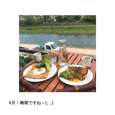
n
t
6月！梅雨ですね～(;_;)