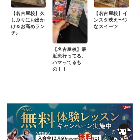
【名古屋校】久
【名古屋校】イ
しぶりにお出か
ンスタ映え〜♡
け＆お高めラン
なスイーツ
チ♪
【名古屋校】最
近流行ってる、
ハマってるも
の！！