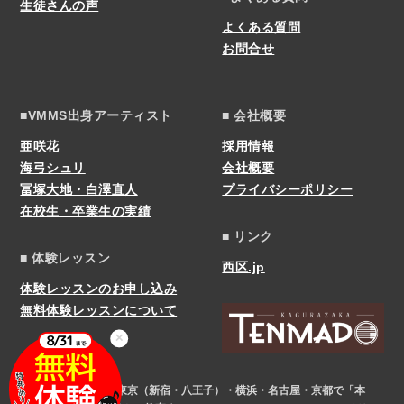
生徒さんの声
よくある質問
お問合せ
■VMMS出身アーティスト
■ 会社概要
亜咲花
採用情報
海弓シュリ
会社概要
冨塚大地・白澤直人
プライバシーポリシー
在校生・卒業生の実績
■ リンク
■ 体験レッスン
西区.jp
体験レッスンのお申し込み
無料体験レッスンについて
✕
COPYRIGHT © 東京（新宿・八王子）・横浜・名古屋・京都で「本