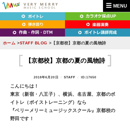
MENU
東京（新宿・八王子）・横浜・名古屋・京都で「本気」になれるボイトレ教室｜
東京（新宿・八王子）・横浜・名古屋・京都で
VERY MERRY MUSIC SCHOOL（ベリーメリー）
「本気」になれるボイトレ教室｜VERY MERRY
MUSIC SCHOOL（ベリーメリー）
ホーム
STAFF BLOG
【京都校】京都の夏の風物詩
S
k
【京都校】京都の夏の風物詩
i
p
P
2018年6月20日
B
STAFF
ID:17650
t
O
Y
こんにちは！
S
o
東京（新宿・八王子）、横浜、名古屋、京都のボ
T
c
E
イトレ（ボイストレーニング）なら
D
o
『ベリーメリーミュージックスクール』京都校の
O
n
N
野田です！
t
e