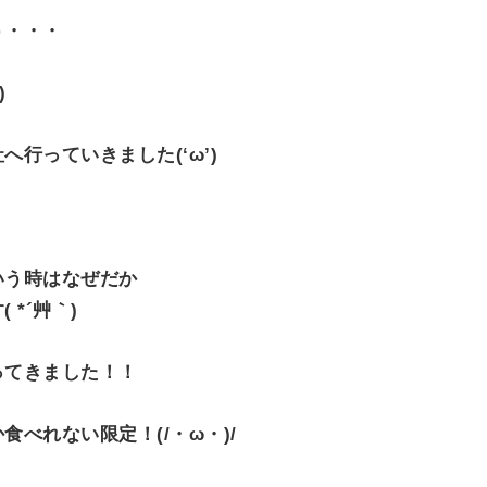
う・・・
)
行っていきました(‘ω’)
いう時はなぜだか
*´艸｀)
ってきました！！
べれない限定！(/・ω・)/