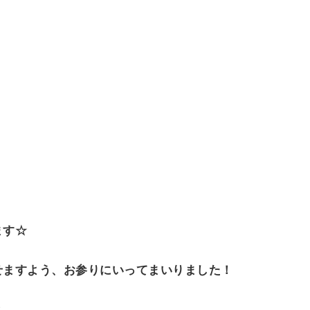
O
N
ます☆
せますよう、お参りにいってまいりました！
？