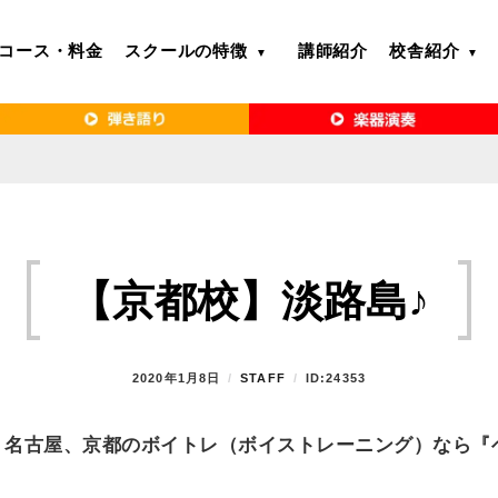
コース・料金
スクールの特徴
講師紹介
校舎紹介
るボイトレ教室｜VERY MERRY MUSIC SCHOOL（ベリーメリー）
・名古屋・京都で「本気」になれるボイ
リーメリー）
【京都校】淡路島♪
P
2020年1月8日
B
STAFF
ID:24353
O
Y
S
、名古屋、京都のボイトレ（ボイストレーニング）なら『
T
E
D