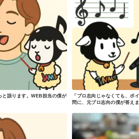
っと語ります。WEB担当の僕が
「プロ志向じゃなくても、ボ
問に、元プロ志向の僕が答え