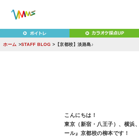
東京（新宿・八王子）・横浜・名古屋・京都で「本気」になれ
東京（新宿・八王子）・横浜
MUSIC SCHOOL（ベ
ホーム
STAFF BLOG
【京都校】淡路島♪
S
k
i
p
t
o
c
こんにちは！
o
東京（新宿・八王子）、横浜
n
ール』京都校の柳本です！
t