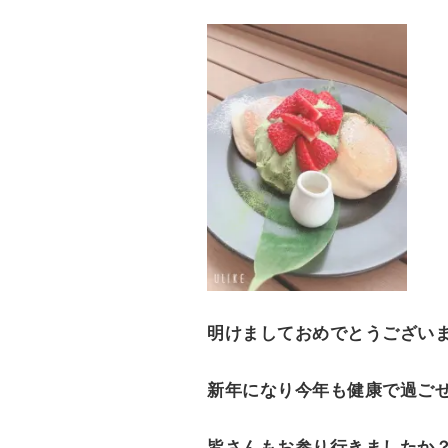
e
n
t
明けましておめでとうござい
新年になり今年も健康で過ご
皆さんもお参り行きましたか