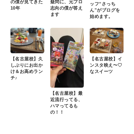
の僕が見てきた
疑問に、元プロ
ッフ“さっち
10年
志向の僕が答え
ん”がブログを
ます
始めます。
【名古屋校】久
【名古屋校】イ
しぶりにお出か
ンスタ映え〜♡
け＆お高めラン
なスイーツ
チ♪
【名古屋校】最
近流行ってる、
ハマってるも
の！！