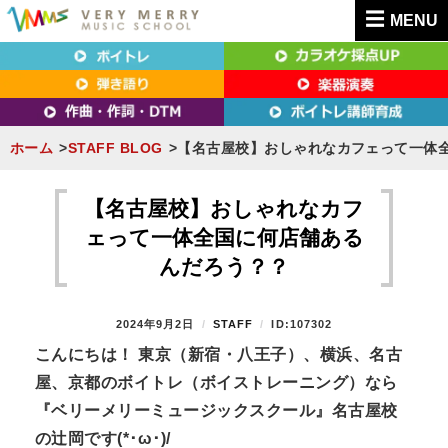
MENU
東京（新宿・八王子）・横浜・名古屋・京都で「本気」になれるボイトレ教室｜
東京（新宿・八王子）・横浜・名古屋・京都で
VERY MERRY MUSIC SCHOOL（ベリーメリー）
「本気」になれるボイトレ教室｜VERY MERRY
MUSIC SCHOOL（ベリーメリー）
ホーム
STAFF BLOG
【名古屋校】おしゃれなカフェって一体
S
k
【名古屋校】おしゃれなカフ
i
ェって一体全国に何店舗ある
p
んだろう？？
t
o
P
2024年9月2日
B
STAFF
ID:107302
c
O
Y
こんにちは！ 東京（新宿・八王子）、横浜、名古
o
S
屋、京都のボイトレ（ボイストレーニング）なら
T
n
E
『ベリーメリーミュージックスクール』名古屋校
t
D
の辻岡です(*･ω･)/
O
e