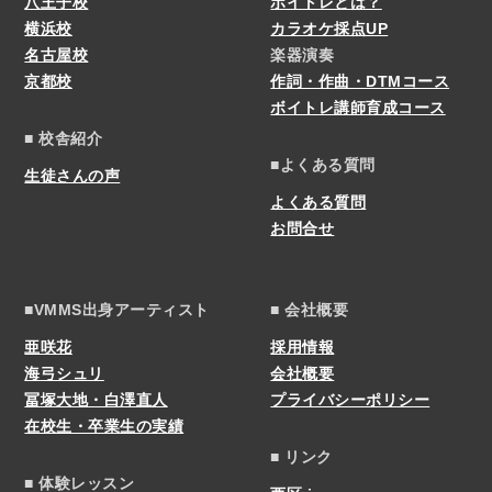
八王子校
ボイトレとは？
横浜校
カラオケ採点UP
名古屋校
楽器演奏
京都校
作詞・作曲・DTMコース
ボイトレ講師育成コース
■ 校舎紹介
■よくある質問
生徒さんの声
よくある質問
お問合せ
■VMMS出身アーティスト
■ 会社概要
亜咲花
採用情報
海弓シュリ
会社概要
冨塚大地・白澤直人
プライバシーポリシー
在校生・卒業生の実績
■ リンク
■ 体験レッスン