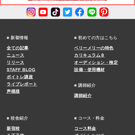
■ 新着情報
■ 初めての方はこちら
全ての記事
ベリーメリーの特色
ニュース
カリキュラム８
リリース
オーディション・検定
STAFF BLOG
設備・使用機材
ボイトレ講座
ライブレポート
■ 講師紹介
声模様
講師紹介
■ 校舎紹介
■ コース・料金
新宿校
コース料金