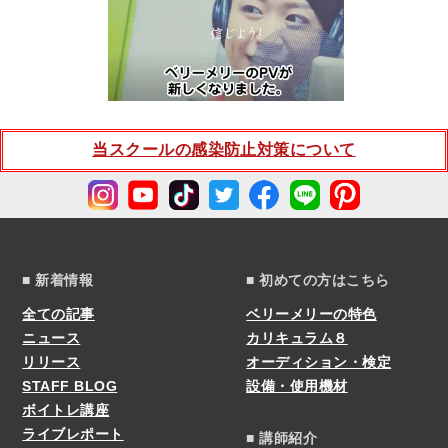
当スクールの感染防止対策について
■ 新着情報
■ 初めての方はこちら
全ての記事
ベリーメリーの特色
ニュース
カリキュラム８
リリース
オーディション・検定
STAFF BLOG
設備・使用機材
ボイトレ講座
ライブレポート
■ 講師紹介