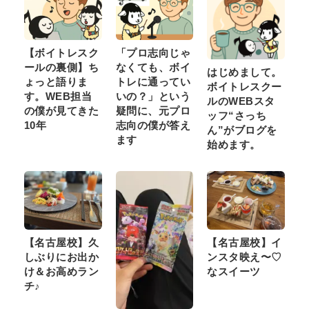
【ボイトレスク
「プロ志向じゃ
ールの裏側】ち
なくても、ボイ
はじめまして。
ょっと語りま
トレに通ってい
ボイトレスクー
す。WEB担当
いの？」という
ルのWEBスタ
の僕が見てきた
疑問に、元プロ
ッフ“さっち
10年
志向の僕が答え
ん”がブログを
ます
始めます。
【名古屋校】久
【名古屋校】イ
しぶりにお出か
ンスタ映え〜♡
け＆お高めラン
なスイーツ
チ♪