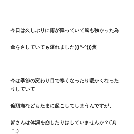
n
t
今日は久しぶりに雨が降っていて風も強かった為
傘をさしていても濡れました(((^-^)))焦
今は季節の変わり目で寒くなったり暖かくなった
りしていて
偏頭痛などもたまに起こしてしまうんですが、
皆さんは体調を崩したりはしていませんか？(´Д
｀;)