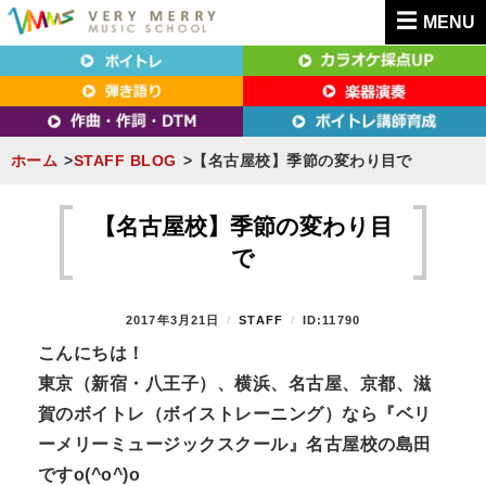
MENU
東京（新宿・八王子）・横浜・名古屋・京都で「本気」になれるボイトレ教室｜
東京（新宿・八王子）・横浜・名古屋・京都で
VERY MERRY MUSIC SCHOOL（ベリーメリー）
「本気」になれるボイトレ教室｜VERY MERRY
MUSIC SCHOOL（ベリーメリー）
ホーム
STAFF BLOG
【名古屋校】季節の変わり目で
S
k
【名古屋校】季節の変わり目
i
で
p
t
P
2017年3月21日
B
STAFF
ID:11790
o
O
Y
こんにちは！
S
c
東京（新宿・八王子）、横浜、名古屋、京都、滋
T
o
E
賀のボイトレ（ボイストレーニング）なら『ベリ
n
D
ーメリーミュージックスクール』名古屋校の島田
O
t
N
ですo(^o^)o
e