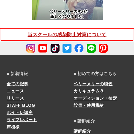
当スクールの感染防止対策について
■ 新着情報
■ 初めての方はこちら
全ての記事
ベリーメリーの特色
ニュース
カリキュラム８
リリース
オーディション・検定
STAFF BLOG
設備・使用機材
ボイトレ講座
ライブレポート
■ 講師紹介
声模様
講師紹介