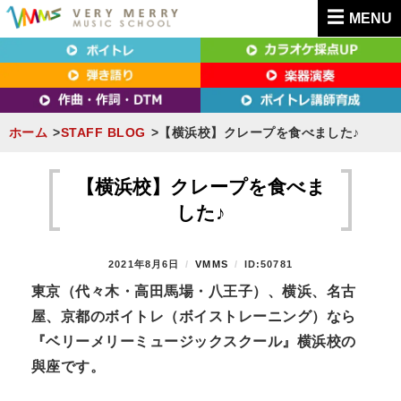
MENU
東京（新宿・八王子）・横浜・名古屋・京都で「本気」になれるボイトレ教室｜
東京（新宿・八王子）・横浜・名古屋・京都で
VERY MERRY MUSIC SCHOOL（ベリーメリー）
「本気」になれるボイトレ教室｜VERY MERRY
MUSIC SCHOOL（ベリーメリー）
ホーム
STAFF BLOG
【横浜校】クレープを食べました♪
S
k
【横浜校】クレープを食べま
i
した♪
p
t
P
2021年8月6日
B
VMMS
ID:50781
o
O
Y
東京（代々木・高田馬場・八王子）、横浜、名古
S
c
屋、京都のボイトレ（ボイストレーニング）なら
T
o
E
『ベリーメリーミュージックスクール』横浜校の
n
D
與座です。
O
t
N
e