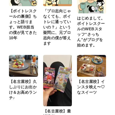
【ボイトレスク
「プロ志向じゃ
ールの裏側】ち
なくても、ボイ
はじめまして。
ょっと語りま
トレに通ってい
ボイトレスクー
す。WEB担当
いの？」という
ルのWEBスタ
の僕が見てきた
疑問に、元プロ
ッフ“さっち
10年
志向の僕が答え
ん”がブログを
ます
始めます。
【名古屋校】久
【名古屋校】イ
しぶりにお出か
ンスタ映え〜♡
け＆お高めラン
なスイーツ
チ♪
【名古屋校】最