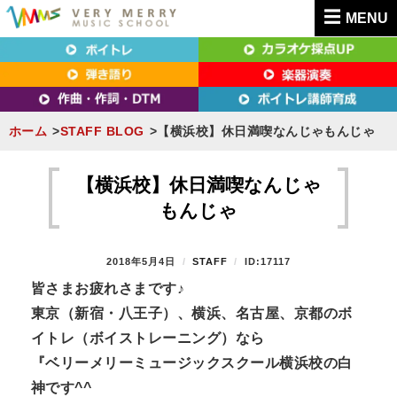
MENU
東京（新宿・八王子）・横浜・名古屋・京都で「本気」になれるボイトレ教室｜
東京（新宿・八王子）・横浜・名古屋・京都で
VERY MERRY MUSIC SCHOOL（ベリーメリー）
「本気」になれるボイトレ教室｜VERY MERRY
MUSIC SCHOOL（ベリーメリー）
ホーム
STAFF BLOG
【横浜校】休日満喫なんじゃもんじゃ
S
k
【横浜校】休日満喫なんじゃ
i
もんじゃ
p
t
P
2018年5月4日
B
STAFF
ID:17117
o
O
Y
皆さまお疲れさまです♪
S
c
東京（新宿・八王子）、横浜、名古屋、京都のボ
T
o
E
イトレ（ボイストレーニング）なら
n
D
『ベリーメリーミュージックスクール横浜校の白
O
t
N
神です^^
e