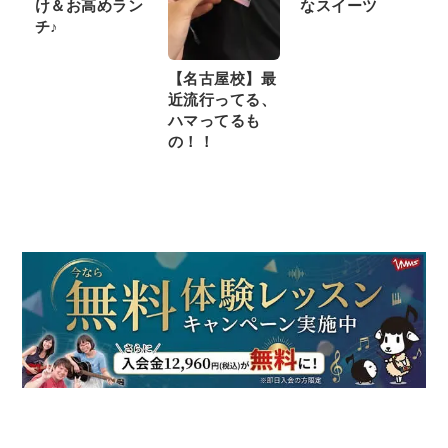
け＆お高めラン
なスイーツ
チ♪
【名古屋校】最
近流行ってる、
ハマってるも
の！！