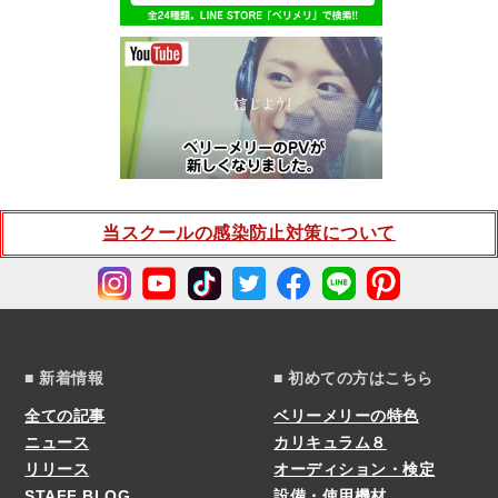
当スクールの感染防止対策について
■ 新着情報
■ 初めての方はこちら
全ての記事
ベリーメリーの特色
ニュース
カリキュラム８
リリース
オーディション・検定
STAFF BLOG
設備・使用機材