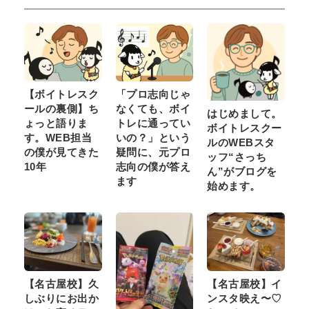
【ボイトレスク
「プロ志向じゃ
ールの裏側】ち
なくても、ボイ
はじめまして。
ょっと語りま
トレに通ってい
ボイトレスクー
す。WEB担当
いの？」という
ルのWEBスタ
の僕が見てきた
疑問に、元プロ
ッフ“さっち
10年
志向の僕が答え
ん”がブログを
ます
始めます。
【名古屋校】久
【名古屋校】イ
しぶりにお出か
ンスタ映え〜♡