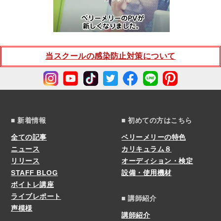
当スクールの感染防止対策について
■ 新着情報
■ 初めての方はこちら
全ての記事
ベリーメリーの特色
ニュース
カリキュラム８
リリース
オーディション・検定
STAFF BLOG
設備・使用機材
ボイトレ講座
ライブレポート
■ 講師紹介
声模様
講師紹介