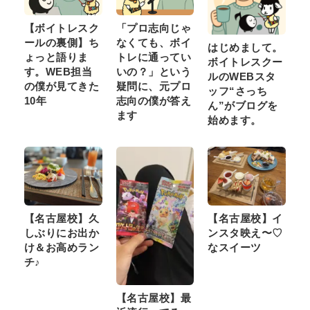
【ボイトレスク
「プロ志向じゃ
ールの裏側】ち
なくても、ボイ
はじめまして。
ょっと語りま
トレに通ってい
ボイトレスクー
す。WEB担当
いの？」という
ルのWEBスタ
の僕が見てきた
疑問に、元プロ
ッフ“さっち
10年
志向の僕が答え
ん”がブログを
ます
始めます。
【名古屋校】久
【名古屋校】イ
しぶりにお出か
ンスタ映え〜♡
け＆お高めラン
なスイーツ
チ♪
【名古屋校】最