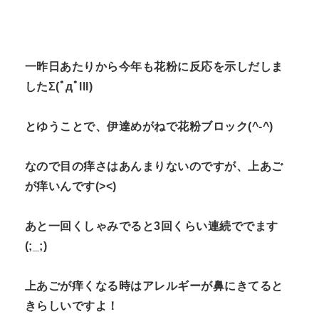
一昨日あたりから今年も花粉に反応を示しだしま
したΣ(ﾟдﾟlll)
とゆうことで、伊達めがねで花粉ブロック(^-^)
なので目の痒さはあんまりないのですが、上あご
が痒いんです(><)
あと一回くしゃみでると3回くらい連続ででます
(;_;)
上あごが痒くなる時はアレルギーが鼻にきてると
きらしいですよ！