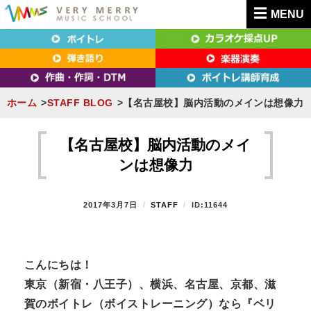
MENU
東京（新宿・八王子）・横浜・名古屋・京都で「本気」になれるボイトレ教室｜
東京（新宿・八王子）・横浜・名古屋・京都で
VERY MERRY MUSIC SCHOOL（ベリーメリー）
「本気」になれるボイトレ教室｜VERY MERRY
MUSIC SCHOOL（ベリーメリー）
ホーム
STAFF BLOG
【名古屋校】脳内活動のメインは想像力
S
k
【名古屋校】脳内活動のメイ
i
ンは想像力
p
t
P
2017年3月7日
B
STAFF
ID:11644
o
O
Y
S
c
T
o
E
こんにちは！
n
D
東京（新宿・八王子）、横浜、名古屋、京都、滋
O
t
N
賀のボイトレ（ボイストレーニング）なら『ベリ
e