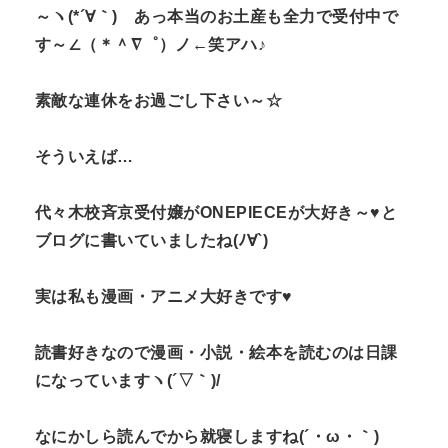
～ヽ(*´∀｀) あっ本当のお土産も全力で受付中で
す～∠（＊＾∇゜）ノ←笑アハ♪
素敵な連休をお過ごし下さい～☆
そういえば…
代々木校斉京受付嬢がONEPIECEが大好き～♥と
ブログに書いていましたね(ﾉ∀`)
実は私も漫画・アニメ大好きです♥
読書好きなので漫画・小説・絵本を読むのは日課
になっていますヽ(´▽｀)/
なにかしら読んでから就寝しますね(´・ω・｀)