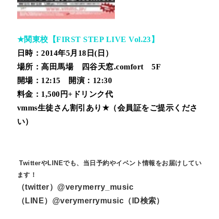
★
関東校【FIRST STEP LIVE Vol.23】
日時：
2014
年5月18日
(日
）
場所：高田馬場 四谷天窓
.comfort
5F
開場：
12:15
開演：
12:30
料金：
1,500
円
+
ドリンク代
vmms
生徒さん割引あり
★
（会員証をご提示くださ
い）
TwitterやLINEでも、当日予約やイベント情報をお届けしてい
ます！
（twitter）@verymerry_music
（LINE）@verymerrymusic（ID検索）