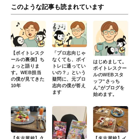
このような記事も読まれています
【ボイトレスク
「プロ志向じゃ
ールの裏側】ち
なくても、ボイ
はじめまして。
ょっと語りま
トレに通ってい
ボイトレスクー
す。WEB担当
いの？」という
ルのWEBスタ
の僕が見てきた
疑問に、元プロ
ッフ“さっち
10年
志向の僕が答え
ん”がブログを
ます
始めます。
【名古屋校】久
【名古屋校】イ