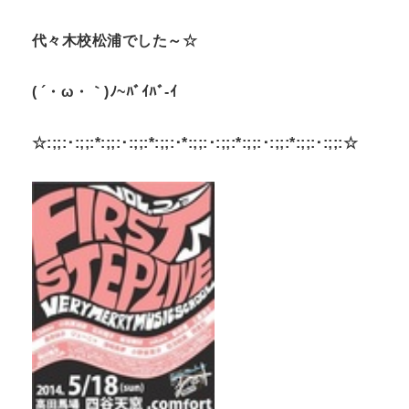
代々木校松浦でした～☆
( ´・ω・｀)ﾉ~ﾊﾞｲﾊﾞ-ｲ
☆:;;:･:;;:*:;;:･:;;:*:;;:･*:;;:･:;;:*:;;:･:;;:*:;;:･:;;:☆