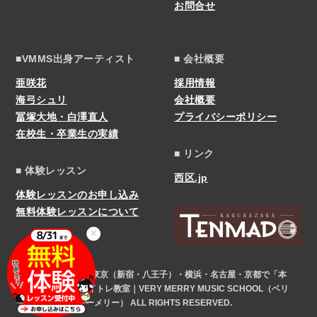
お問合せ
■VMMS出身アーティスト
■ 会社概要
亜咲花
採用情報
海弓シュリ
会社概要
冨塚大地・白澤直人
プライバシーポリシー
在校生・卒業生の実績
■ リンク
■ 体験レッスン
西区.jp
体験レッスンのお申し込み
無料体験レッスンについて
✕
COPYRIGHT © 東京（新宿・八王子）・横浜・名古屋・京都で「本
気」になれるボイトレ教室｜VERY MERRY MUSIC SCHOOL（ベリ
ーメリー） ALL RIGHTS RESERVED.