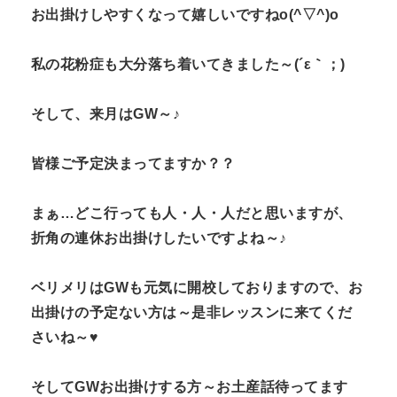
お出掛けしやすくなって嬉しいですねo(^▽^)o
n
t
私の花粉症も大分落ち着いてきました～(´ε｀；)
そして、来月はGW～♪
皆様ご予定決まってますか？？
まぁ…どこ行っても人・人・人だと思いますが、
折角の連休お出掛けしたいですよね～♪
ベリメリはGWも元気に開校しておりますので、お
出掛けの予定ない方は～是非レッスンに来てくだ
さいね～♥
そしてGWお出掛けする方～お土産話待ってます