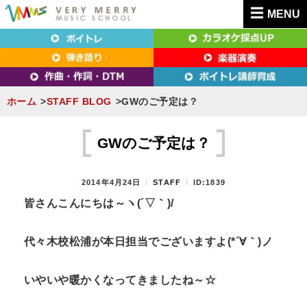
MENU
東京（新宿・八王子）・横浜・名古屋・京都で「本気」になれるボイトレ教室｜
東京（新宿・八王子）・横浜・名古屋・京都で
VERY MERRY MUSIC SCHOOL（ベリーメリー）
「本気」になれるボイトレ教室｜VERY MERRY
MUSIC SCHOOL（ベリーメリー）
ホーム
STAFF BLOG
GWのご予定は？
S
k
GWのご予定は？
i
p
P
2014年4月24日
B
STAFF
ID:1839
t
O
Y
皆さんこんにちは～ヽ(´▽｀)/
S
o
T
c
E
代々木校松浦が本日担当でございますよ(*´∀｀)ノ
D
o
O
n
N
いやいや暖かくなってきましたね～☆
t
e