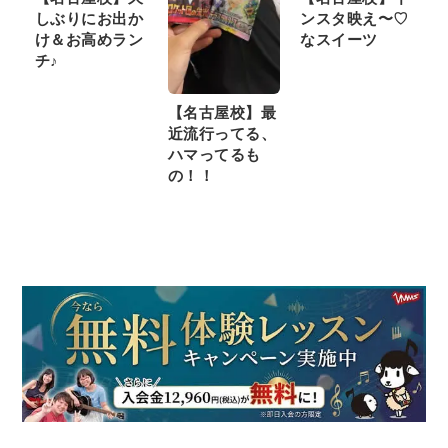
しぶりにお出か
ンスタ映え〜♡
け＆お高めラン
なスイーツ
チ♪
【名古屋校】最
近流行ってる、
ハマってるも
の！！