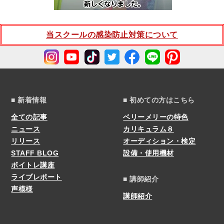
当スクールの感染防止対策について
■ 新着情報
■ 初めての方はこちら
全ての記事
ベリーメリーの特色
ニュース
カリキュラム８
リリース
オーディション・検定
STAFF BLOG
設備・使用機材
ボイトレ講座
ライブレポート
■ 講師紹介
声模様
講師紹介