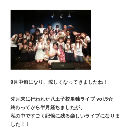
n
t
9月中旬になり、涼しくなってきましたね！
先月末に行われた八王子校単独ライブ vol.5☆
終わってから半月経ちましたが、
私の中ですごく記憶に残る楽しいライブになりま
した！！