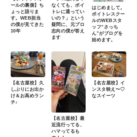
ールの裏側】ち
なくても、ボイ
はじめまして。
ょっと語りま
トレに通ってい
ボイトレスクー
す。WEB担当
いの？」という
ルのWEBスタ
の僕が見てきた
疑問に、元プロ
ッフ“さっち
10年
志向の僕が答え
ん”がブログを
ます
始めます。
【名古屋校】久
【名古屋校】イ
しぶりにお出か
ンスタ映え〜♡
け＆お高めラン
なスイーツ
チ♪
【名古屋校】最
近流行ってる、
ハマってるも