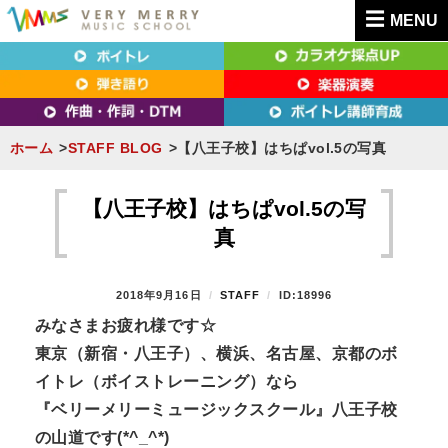
MENU
東京（新宿・八王子）・横浜・名古屋・京都で「本気」になれるボイトレ教室｜
東京（新宿・八王子）・横浜・名古屋・京都で
VERY MERRY MUSIC SCHOOL（ベリーメリー）
「本気」になれるボイトレ教室｜VERY MERRY
MUSIC SCHOOL（ベリーメリー）
ホーム
STAFF BLOG
【八王子校】はちぱvol.5の写真
S
k
【八王子校】はちぱvol.5の写
i
真
p
t
P
2018年9月16日
B
STAFF
ID:18996
o
O
Y
みなさまお疲れ様です☆
S
c
東京（新宿・八王子）、横浜、名古屋、京都のボ
T
o
E
イトレ（ボイストレーニング）なら
n
D
『ベリーメリーミュージックスクール』八王子校
O
t
N
の山道です(*^_^*)
e