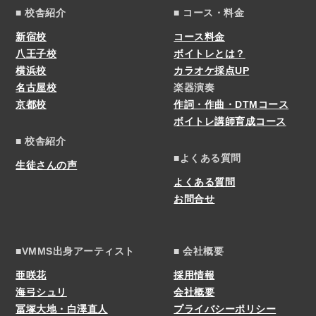
■ 校舎紹介
■ コース・料金
新宿校
コース料金
八王子校
ボイトレとは？
横浜校
カラオケ採点UP
名古屋校
楽器演奏
京都校
作詞・作曲・DTMコース
ボイトレ講師育成コース
■ 校舎紹介
■よくある質問
生徒さんの声
よくある質問
お問合せ
■VMMS出身アーティスト
■ 会社概要
亜咲花
採用情報
海弓シュリ
会社概要
冨塚大地・白澤直人
プライバシーポリシー