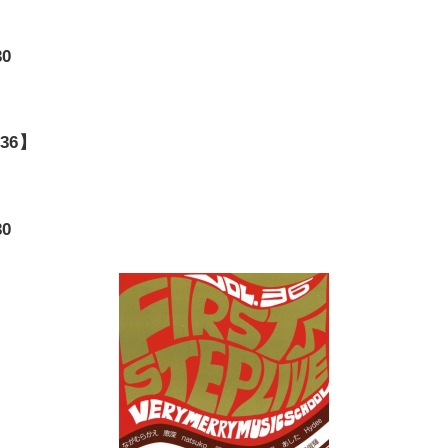
30
.36】
30