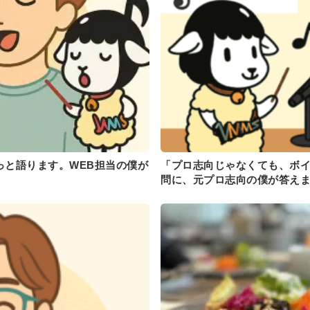
っと語ります。WEB担当の僕が
「プロ志向じゃなくても、ボ
問に、元プロ志向の僕が答え