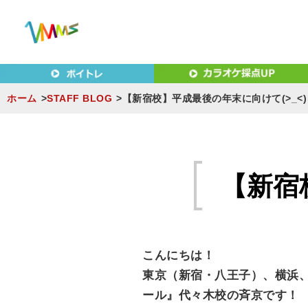
東京（新宿・八王子）・横浜・名古屋・京都で「本気」になれ
東京（新宿・八王子）・横浜
MUSIC SCHOOL（ベ
ホーム
STAFF BLOG
【新宿校】平成最後の年末に向けて(>_<)
S
k
i
【新宿
p
t
o
c
こんにちは！
o
東京（新宿・八王子）、横浜
n
ール』代々木校の斉京です！
t