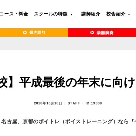
コース・料金
スクールの特徴
講師紹介
校舎紹介
るボイトレ教室｜VERY MERRY MUSIC SCHOOL（ベリーメリー）
・名古屋・京都で「本気」になれるボイ
リーメリー）
校】平成最後の年末に向けて(
P
2018年10月18日
B
STAFF
ID:19838
O
Y
S
、名古屋、京都のボイトレ（ボイストレーニング）なら『
T
E
D