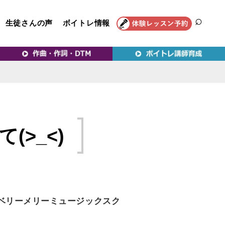
生徒さんの声
ボイトレ情報
SEAR
トレ教室｜VERY MERRY
>_<)
ベリーメリーミュージックスク