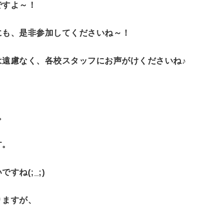
ですよ～！
にも、是非参加してくださいね～！
は遠慮なく、各校スタッフにお声がけくださいね
♪
。
す。
いですね
(;_;)
りますが、