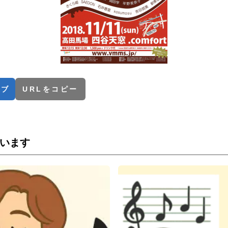
てブ
URLをコピー
います