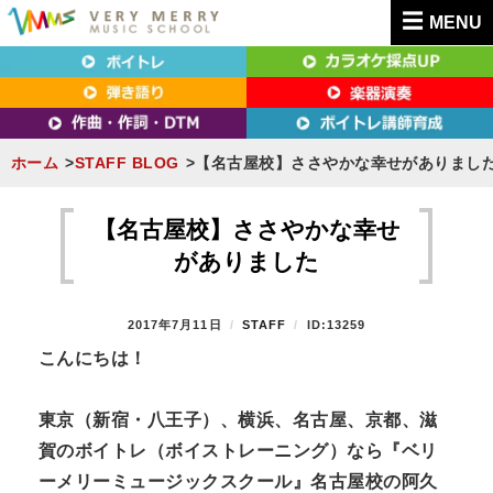
MENU
東京（新宿・八王子）・横浜・名古屋・京都で「本気」になれるボイトレ教室｜
東京（新宿・八王子）・横浜・名古屋・京都で
VERY MERRY MUSIC SCHOOL（ベリーメリー）
「本気」になれるボイトレ教室｜VERY MERRY
MUSIC SCHOOL（ベリーメリー）
ホーム
STAFF BLOG
【名古屋校】ささやかな幸せがありまし
S
k
【名古屋校】ささやかな幸せ
i
がありました
p
t
P
2017年7月11日
B
STAFF
ID:13259
o
O
Y
こんにちは！
S
c
T
o
E
東京（新宿・八王子）、横浜、名古屋、京都、滋
n
D
賀のボイトレ（ボイストレーニング）なら『ベリ
O
t
N
ーメリーミュージックスクール』名古屋校の阿久
e