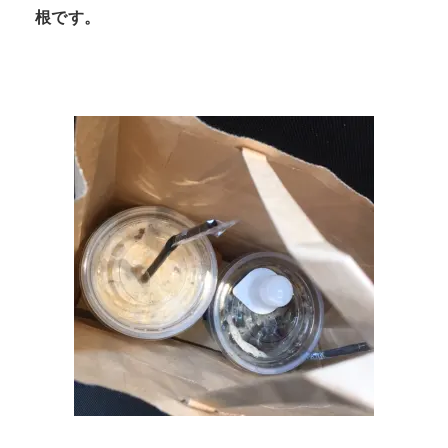
根です。
n
t