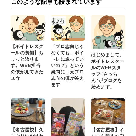
このような記事も読まれています
【ボイトレスク
「プロ志向じゃ
ールの裏側】ち
なくても、ボイ
はじめまして。
ょっと語りま
トレに通ってい
ボイトレスクー
す。WEB担当
いの？」という
ルのWEBスタ
の僕が見てきた
疑問に、元プロ
ッフ“さっち
10年
志向の僕が答え
ん”がブログを
ます
始めます。
【名古屋校】久
【名古屋校】イ