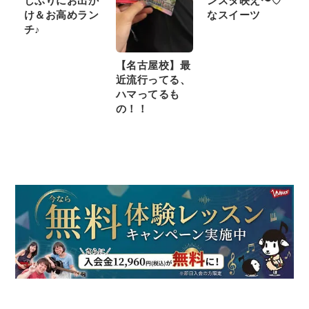
しぶりにお出か
ンスタ映え〜♡
け＆お高めラン
なスイーツ
チ♪
【名古屋校】最
近流行ってる、
ハマってるも
の！！