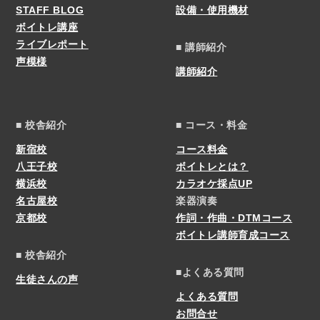
STAFF BLOG
設備・使用機材
ボイトレ講座
ライブレポート
■ 講師紹介
声模様
講師紹介
■ 校舎紹介
■ コース・料金
新宿校
コース料金
八王子校
ボイトレとは？
横浜校
カラオケ採点UP
名古屋校
楽器演奏
京都校
作詞・作曲・DTMコース
ボイトレ講師育成コース
■ 校舎紹介
■よくある質問
生徒さんの声
よくある質問
お問合せ