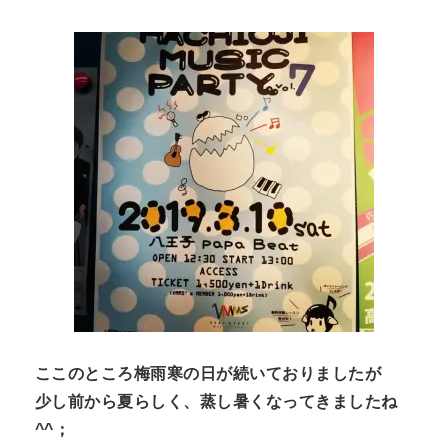
n
t
ここのところ梅雨寒の日が続いておりましたが
少し前から夏らしく、蒸し暑くなってきましたね
^^；