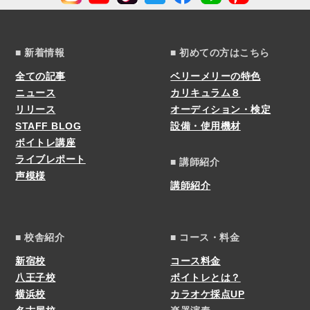
■ 新着情報
■ 初めての方はこちら
全ての記事
ベリーメリーの特色
ニュース
カリキュラム８
リリース
オーディション・検定
STAFF BLOG
設備・使用機材
ボイトレ講座
ライブレポート
■ 講師紹介
声模様
講師紹介
■ 校舎紹介
■ コース・料金
新宿校
コース料金
八王子校
ボイトレとは？
横浜校
カラオケ採点UP