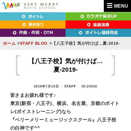
MENU
東京（新宿・八王子）・横浜・名古屋・京都で「本気」になれるボイトレ教室｜
東京（新宿・八王子）・横浜・名古屋・京都で
VERY MERRY MUSIC SCHOOL（ベリーメリー）
「本気」になれるボイトレ教室｜VERY MERRY
MUSIC SCHOOL（ベリーメリー）
ホーム
STAFF BLOG
【八王子校】気が付けば…夏-2019-
S
k
【八王子校】気が付けば…
i
夏-2019-
p
t
P
2019年7月19日
B
STAFF
ID:23016
o
O
Y
皆さまお疲れ様です♪
S
c
東京(新宿・八王子)、横浜、名古屋、京都のボイト
T
o
E
レ(ボイストレーニング)なら
n
D
『ベリーメリーミュージックスクール』八王子校
O
t
N
の白神です^^
e