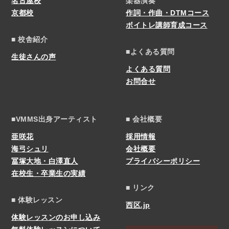
名古屋校
楽器演奏
京都校
作詞・作曲・DTMコース
ボイトレ講師育成コース
■ 校舎紹介
■よくある質問
生徒さんの声
よくある質問
お問合せ
■VMMS出身アーティスト
■ 会社概要
亜咲花
採用情報
海弓シュリ
会社概要
冨塚大地・白澤直人
プライバシーポリシー
在校生・卒業生の実績
■ リンク
■ 体験レッスン
西区.jp
体験レッスンのお申し込み