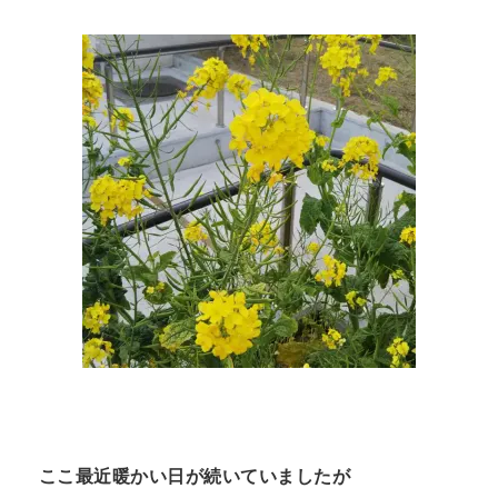
n
t
ここ最近暖かい日が続いていましたが