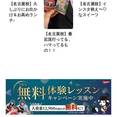
【名古屋校】久
【名古屋校】イ
しぶりにお出か
ンスタ映え〜♡
け＆お高めラン
なスイーツ
チ♪
【名古屋校】最
近流行ってる、
ハマってるも
の！！