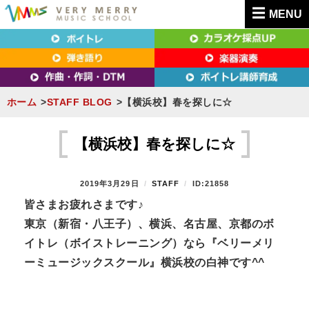
MENU
東京（新宿・八王子）・横浜・名古屋・京都で「本気」になれるボイトレ教室｜
東京（新宿・八王子）・横浜・名古屋・京都で
VERY MERRY MUSIC SCHOOL（ベリーメリー）
「本気」になれるボイトレ教室｜VERY MERRY
MUSIC SCHOOL（ベリーメリー）
ホーム
STAFF BLOG
【横浜校】春を探しに☆
S
k
【横浜校】春を探しに☆
i
p
P
2019年3月29日
B
STAFF
ID:21858
t
O
Y
皆さまお疲れさまです♪
S
o
東京（新宿・八王子）、横浜、名古屋、京都のボ
T
c
E
イトレ（ボイストレーニング）なら『ベリーメリ
D
o
ーミュージックスクール』横浜校の白神です^^
O
n
N
t
e