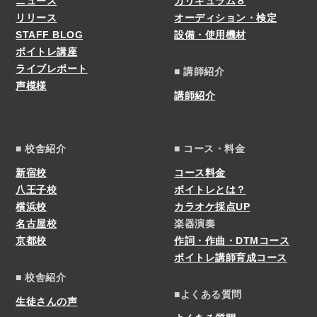
ニュース
カリキュラム８
リリース
オーディション・検定
STAFF BLOG
設備・使用機材
ボイトレ講座
ライブレポート
■ 講師紹介
声模様
講師紹介
■ 校舎紹介
■ コース・料金
新宿校
コース料金
八王子校
ボイトレとは？
横浜校
カラオケ採点UP
名古屋校
楽器演奏
京都校
作詞・作曲・DTMコース
ボイトレ講師育成コース
■ 校舎紹介
■よくある質問
生徒さんの声