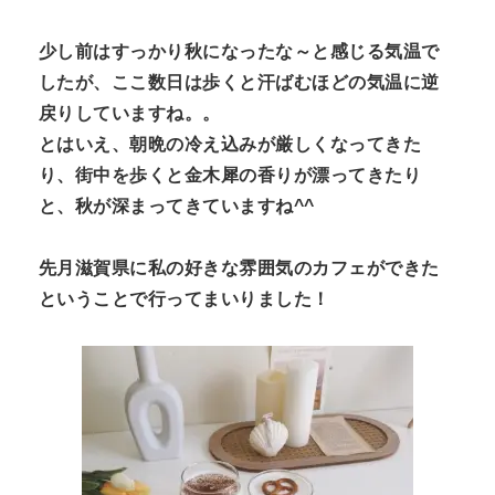
N
n
少し前はすっかり秋になったな～と感じる気温で
t
したが、ここ数日は歩くと汗ばむほどの気温に逆
戻りしていますね。。
とはいえ、朝晩の冷え込みが厳しくなってきた
り、街中を歩くと金木犀の香りが漂ってきたり
と、秋が深まってきていますね^^
先月滋賀県に私の好きな雰囲気のカフェができた
ということで行ってまいりました！