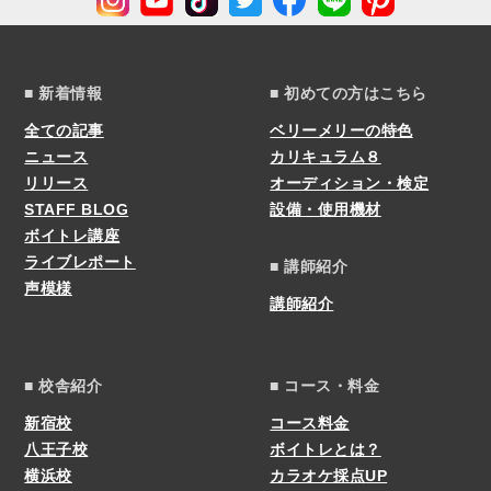
■ 新着情報
■ 初めての方はこちら
全ての記事
ベリーメリーの特色
ニュース
カリキュラム８
リリース
オーディション・検定
STAFF BLOG
設備・使用機材
ボイトレ講座
ライブレポート
■ 講師紹介
声模様
講師紹介
■ 校舎紹介
■ コース・料金
新宿校
コース料金
八王子校
ボイトレとは？
横浜校
カラオケ採点UP