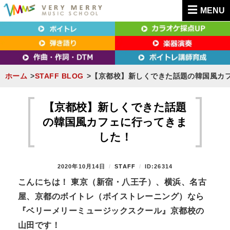
MENU
東京（新宿・八王子）・横浜・名古屋・京都で「本気」になれるボイトレ教室｜
東京（新宿・八王子）・横浜・名古屋・京都で
VERY MERRY MUSIC SCHOOL（ベリーメリー）
「本気」になれるボイトレ教室｜VERY MERRY
MUSIC SCHOOL（ベリーメリー）
ホーム
STAFF BLOG
【京都校】新しくできた話題の韓国風カ
S
k
【京都校】新しくできた話題
i
の韓国風カフェに行ってきま
p
した！
t
o
P
2020年10月14日
B
STAFF
ID:26314
c
O
Y
こんにちは！ 東京（新宿・八王子）、横浜、名古
o
S
屋、京都のボイトレ（ボイストレーニング）なら
T
n
E
『ベリーメリーミュージックスクール』京都校の
t
D
山田です！
O
e