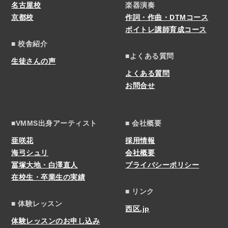
名古屋校
楽器演奏
京都校
作詞・作曲・DTMコース
ボイトレ講師育成コース
■ 校舎紹介
■よくある質問
生徒さんの声
よくある質問
お問合せ
■VMMS出身アーティスト
■ 会社概要
亜咲花
採用情報
海弓シュリ
会社概要
冨塚大地・白澤直人
プライバシーポリシー
在校生・卒業生の実績
■ リンク
■ 体験レッスン
西区.jp
体験レッスンのお申し込み