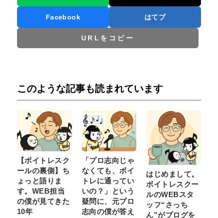
Facebook
はてブ
URLをコピー
このような記事も読まれています
【ボイトレスク
「プロ志向じゃ
ールの裏側】ち
なくても、ボイ
はじめまして。
ょっと語りま
トレに通ってい
ボイトレスクー
す。WEB担当
いの？」という
ルのWEBスタ
の僕が見てきた
疑問に、元プロ
ッフ“さっち
10年
志向の僕が答え
ん”がブログを