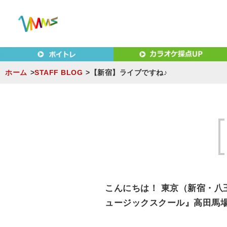
東京（新宿・八王子）・横浜・名古屋・京都で「本気」になれ
東京（新宿・八王子）・横浜
MUSIC SCHOOL（ベ
ホーム
STAFF BLOG
【新宿】ライブですね♪
S
k
i
p
t
o
c
こんにちは！ 東京（新宿・八
o
ュージックスクール』高田馬
n
t