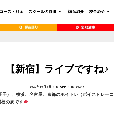
コース・料金
スクールの特徴
講師紹介
校舎紹介
るボイトレ教室｜VERY MERRY MUSIC SCHOOL（ベリーメリー）
・名古屋・京都で「本気」になれるボイ
リーメリー）
【新宿】ライブですね♪
P
2020年10月8日
B
STAFF
ID:26247
O
Y
王子）、横浜、名古屋、京都のボイトレ（ボイストレーニ
S
場校の泉です
T
E
D