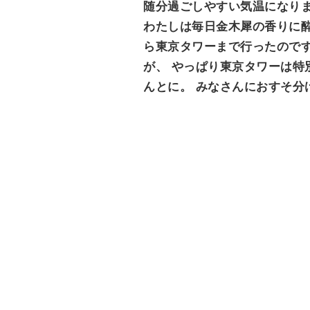
随分過ごしやすい気温になり
e
わたしは毎日金木犀の香りに酔
n
ら東京タワーまで行ったのです
t
が、 やっぱり東京タワーは特別
んとに。 みなさんにおすそ分