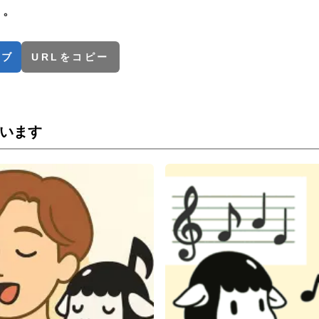
・。
てブ
URLをコピー
います