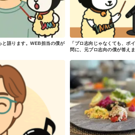
っと語ります。WEB担当の僕が
「プロ志向じゃなくても、ボ
問に、元プロ志向の僕が答え