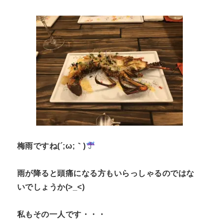
n
t
梅雨ですね(´;ω;｀)
雨が降ると頭痛になる方もいらっしゃるのではな
いでしょうか(>_<)
私もその一人です・・・