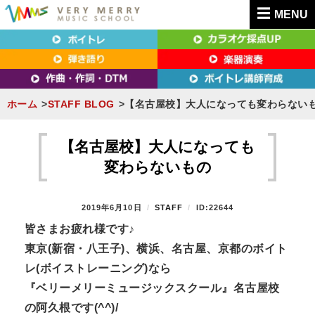
MENU
東京（新宿・八王子）・横浜・名古屋・京都で「本気」になれるボイトレ教室｜
東京（新宿・八王子）・横浜・名古屋・京都で
VERY MERRY MUSIC SCHOOL（ベリーメリー）
「本気」になれるボイトレ教室｜VERY MERRY
MUSIC SCHOOL（ベリーメリー）
ホーム
STAFF BLOG
【名古屋校】大人になっても変わらない
S
k
【名古屋校】大人になっても
i
変わらないもの
p
t
P
2019年6月10日
B
STAFF
ID:22644
o
O
Y
皆さまお疲れ様です♪
S
c
東京(新宿・八王子)、横浜、名古屋、京都のボイト
T
o
E
レ(ボイストレーニング)なら
n
D
『ベリーメリーミュージックスクール』名古屋校
O
t
N
の阿久根です(^^)/
e