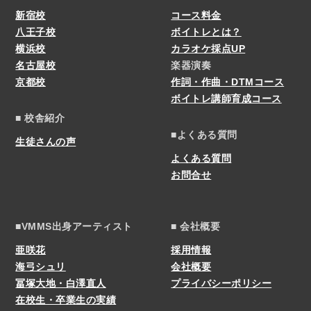
新宿校
コース料金
八王子校
ボイトレとは？
横浜校
カラオケ採点UP
名古屋校
楽器演奏
京都校
作詞・作曲・DTMコース
ボイトレ講師育成コース
■ 校舎紹介
■よくある質問
生徒さんの声
よくある質問
お問合せ
■VMMS出身アーティスト
■ 会社概要
亜咲花
採用情報
海弓シュリ
会社概要
冨塚大地・白澤直人
プライバシーポリシー
在校生・卒業生の実績