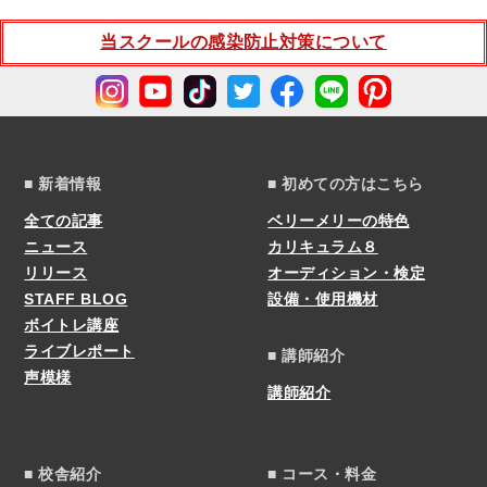
当スクールの感染防止対策について
■ 新着情報
■ 初めての方はこちら
全ての記事
ベリーメリーの特色
ニュース
カリキュラム８
リリース
オーディション・検定
STAFF BLOG
設備・使用機材
ボイトレ講座
ライブレポート
■ 講師紹介
声模様
講師紹介
■ 校舎紹介
■ コース・料金