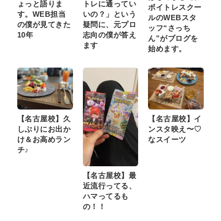
ょっと語りま
トレに通ってい
ボイトレスクー
す。WEB担当
いの？」という
ルのWEBスタ
の僕が見てきた
疑問に、元プロ
ッフ“さっち
10年
志向の僕が答え
ん”がブログを
ます
始めます。
【名古屋校】久
【名古屋校】イ
しぶりにお出か
ンスタ映え〜♡
け＆お高めラン
なスイーツ
チ♪
【名古屋校】最
近流行ってる、
ハマってるも
の！！