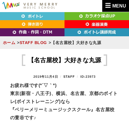
MENU
東京（新宿・八王子）・横浜・名古屋・京都で「本気」になれるボイトレ教室｜
東京（新宿・八王子）・横浜・名古屋・京都で
VERY MERRY MUSIC SCHOOL（ベリーメリー）
「本気」になれるボイトレ教室｜VERY MERRY
MUSIC SCHOOL（ベリーメリー）
ホーム
STAFF BLOG
【名古屋校】大好きな丸源
S
k
【名古屋校】大好きな丸源
i
p
P
2019年11月4日
B
STAFF
ID:23973
t
O
Y
お疲れ様です(*´▽｀*)
S
o
東京(新宿・八王子)、横浜、名古屋、京都のボイト
T
c
E
レ(ボイストレーニング)なら
D
o
『ベリーメリーミュージックスクール』名古屋校
O
n
N
の萱谷です♪
t
e