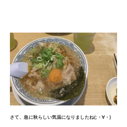
n
t
さて、急に秋らしい気温になりましたね(;・∀・)