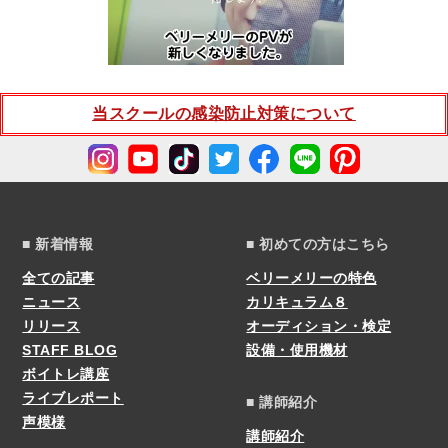
当スクールの感染防止対策について
■ 新着情報
■ 初めての方はこちら
全ての記事
ベリーメリーの特色
ニュース
カリキュラム８
リリース
オーディション・検定
STAFF BLOG
設備・使用機材
ボイトレ講座
ライブレポート
■ 講師紹介
声模様
講師紹介