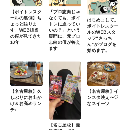
【ボイトレスク
「プロ志向じゃ
ールの裏側】ち
なくても、ボイ
はじめまして。
ょっと語りま
トレに通ってい
ボイトレスクー
す。WEB担当
いの？」という
ルのWEBスタ
の僕が見てきた
疑問に、元プロ
ッフ“さっち
10年
志向の僕が答え
ん”がブログを
ます
始めます。
【名古屋校】久
【名古屋校】イ
しぶりにお出か
ンスタ映え〜♡
け＆お高めラン
なスイーツ
チ♪
【名古屋校】最