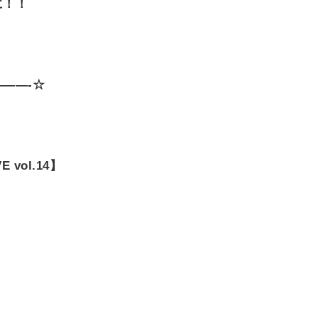
に！！
——-☆
 vol.14】