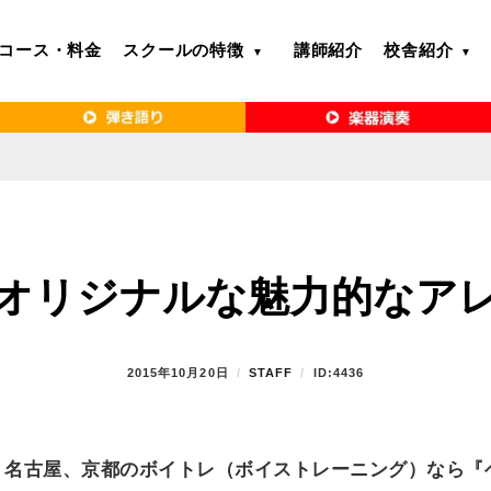
コース・料金
スクールの特徴
講師紹介
校舎紹介
るボイトレ教室｜VERY MERRY MUSIC SCHOOL（ベリーメリー）
・名古屋・京都で「本気」になれるボイ
リーメリー）
オリジナルな魅力的なア
P
2015年10月20日
B
STAFF
ID:4436
O
Y
S
T
E
、名古屋、京都のボイトレ（ボイストレーニング）なら『
D