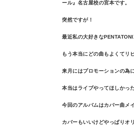
ール』名古屋校の宮本です。
e
n
突然ですが！
t
最近私の大好きなPENTATON
もう本当にどの曲もよくてリ
来月にはプロモーションの為
本当はライブやってほしかったけ
今回のアルバムはカバー曲メ
カバーもいいけどやっぱりオ