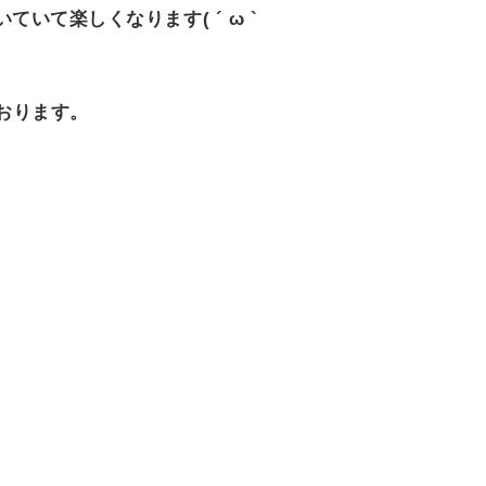
て楽しくなります( ´ ω `
おります。