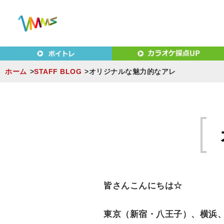
東京（新宿・八王子）・横浜・名古屋・京都で「本気」になれ
東京（新宿・八王子）・横浜
MUSIC SCHOOL（ベ
ホーム
STAFF BLOG
オリジナルな魅力的なアレ
S
k
i
p
t
o
c
皆さんこんにちは☆
o
n
東京（新宿・八王子）、横浜
t