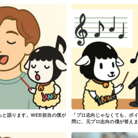
っと語ります。WEB担当の僕が
「プロ志向じゃなくても、ボ
問に、元プロ志向の僕が答え