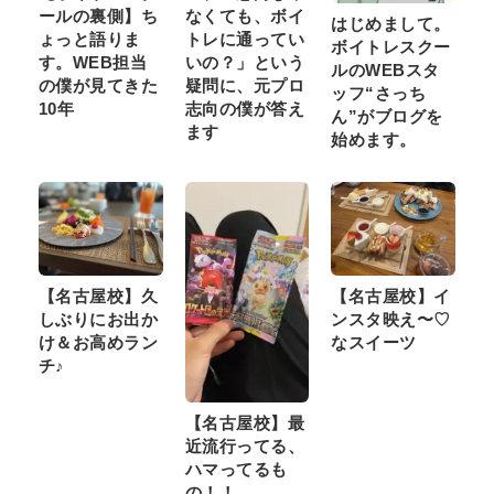
ールの裏側】ち
なくても、ボイ
はじめまして。
ょっと語りま
トレに通ってい
ボイトレスクー
す。WEB担当
いの？」という
ルのWEBスタ
の僕が見てきた
疑問に、元プロ
ッフ“さっち
10年
志向の僕が答え
ん”がブログを
ます
始めます。
【名古屋校】久
【名古屋校】イ
しぶりにお出か
ンスタ映え〜♡
け＆お高めラン
なスイーツ
チ♪
【名古屋校】最
近流行ってる、
ハマってるも
の！！