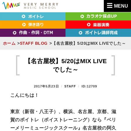
MENU
東京（新宿・八王子）・横浜・名古屋・京都で「本気」になれるボイトレ教室｜
東京（新宿・八王子）・横浜・名古屋・京都で
VERY MERRY MUSIC SCHOOL（ベリーメリー）
「本気」になれるボイトレ教室｜VERY MERRY
MUSIC SCHOOL（ベリーメリー）
ホーム
STAFF BLOG
【名古屋校】5/20はMIX LIVEでした～
S
k
【名古屋校】5/20はMIX LIVE
i
でした～
p
t
P
2017年5月23日
B
STAFF
ID:12709
o
O
Y
こんにちは！
S
c
T
o
E
東京（新宿・八王子）、横浜、名古屋、京都、滋
n
D
賀のボイトレ（ボイストレーニング）なら『ベリ
O
t
N
ーメリーミュージックスクール』名古屋校の阿久
e