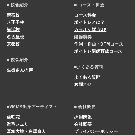
■ 校舎紹介
■ コース・料金
新宿校
コース料金
八王子校
ボイトレとは？
横浜校
カラオケ採点UP
名古屋校
楽器演奏
京都校
作詞・作曲・DTMコース
ボイトレ講師育成コース
■ 校舎紹介
■よくある質問
生徒さんの声
よくある質問
お問合せ
■VMMS出身アーティスト
■ 会社概要
亜咲花
採用情報
海弓シュリ
会社概要
冨塚大地・白澤直人
プライバシーポリシー