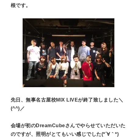
根です。
n
t
先日、無事名古屋校MIX LIVEが終了致しました＼
(^^)／
会場が初のDreamCubeさんでやらせていただいた
のですが、照明がとてもいい感じでした(*´∀｀*)