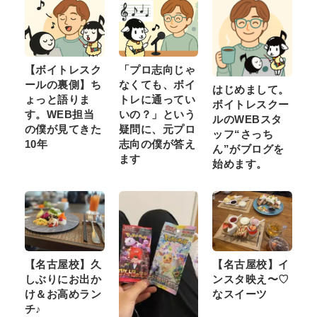
【ボイトレスク
「プロ志向じゃ
ールの裏側】ち
なくても、ボイ
はじめまして。
ょっと語りま
トレに通ってい
ボイトレスクー
す。WEB担当
いの？」という
ルのWEBスタ
の僕が見てきた
疑問に、元プロ
ッフ“さっち
10年
志向の僕が答え
ん”がブログを
ます
始めます。
【名古屋校】久
【名古屋校】イ
しぶりにお出か
ンスタ映え〜♡
け＆お高めラン
なスイーツ
チ♪