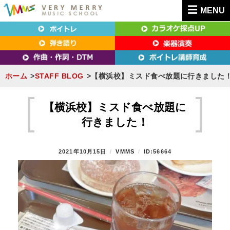
MENU
東京（新宿・八王子）・横浜・名古屋・京都で「本気」になれるボイトレ教室｜
東京（新宿・八王子）・横浜・名古屋・京都で
VERY MERRY MUSIC SCHOOL（ベリーメリー）
「本気」になれるボイトレ教室｜VERY MERRY
MUSIC SCHOOL（ベリーメリー）
ホーム
STAFF BLOG
【横浜校】ミスド食べ放題に行きました
S
k
【横浜校】ミスド食べ放題に
i
行きました！
p
t
P
2021年10月15日
B
VMMS
ID:56664
o
O
Y
S
c
T
o
E
n
D
O
t
N
e