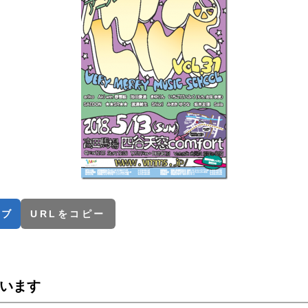
てブ
URLをコピー
います