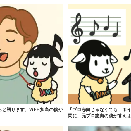
っと語ります。WEB担当の僕が
「プロ志向じゃなくても、ボ
問に、元プロ志向の僕が答え