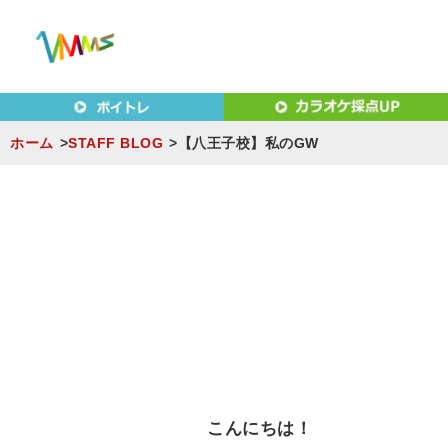
東京（新宿・八王子）・横浜・名古屋・京都で「本気」になれ
東京（新宿・八王子）・横浜
MUSIC SCHOOL（ベ
ホーム
STAFF BLOG
【八王子校】私のGW
S
k
i
p
t
o
c
o
n
こんにちは！
t