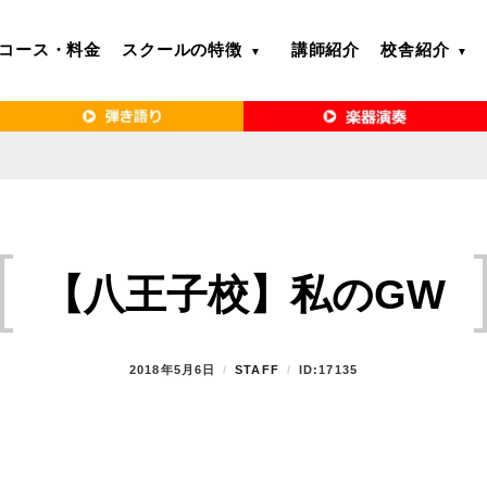
コース・料金
スクールの特徴
講師紹介
校舎紹介
るボイトレ教室｜VERY MERRY MUSIC SCHOOL（ベリーメリー）
・名古屋・京都で「本気」になれるボイ
リーメリー）
【八王子校】私のGW
P
2018年5月6日
B
STAFF
ID:17135
O
Y
S
T
E
D