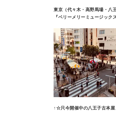
e
東京（代々木・高野馬場・八
n
『ベリーメリーミュージックス
t
↑☆只今開催中の八王子古本屋