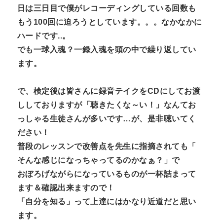
日は三日目で僕がレコーディングしている回数も
n
もう100回に
迫ろうとしています。。。なかなかに
t
ハードです..。
でも一球入魂？
一録入魂を頭の中で繰り返してい
ます。
で、
検定後は皆さんに録音テイクをCDにしてお渡
ししておりますが「
聴きたくな～い！」なんてお
っしゃる生徒さんが多いです…
が、是非聴いてく
ださい！
普段のレッスンで改善点を先生に指摘されても「
そんな感じになっちゃってるのかなぁ？」
で
おぼろげながらになっているものが一杯詰まって
ます＆
確認出来ますので！
「自分を知る」って上達にはかなり近道だと思い
ます。