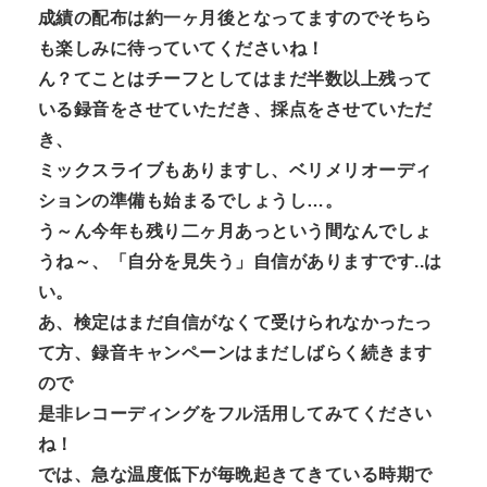
成績の配布は約一ヶ月後となってますのでそちら
も楽しみに待って
いてくださいね！
ん？
てことはチーフとしてはまだ半数以上残って
いる録音をさせていた
だき、採点をさせていただ
き、
ミックスライブもありますし、
ベリメリオーディ
ションの準備も始まるでしょうし…。
う～ん今年も残り二ヶ月あっという間なんでしょ
うね～、「
自分を見失う」自信がありますです..は
い。
あ、検定はまだ自信がなくて受けられなかったっ
て方、
録音キャンペーンはまだしばらく続きます
ので
是非レコーディング
をフル活用してみてください
ね！
では、
急な温度低下が毎晩起きてきている時期で