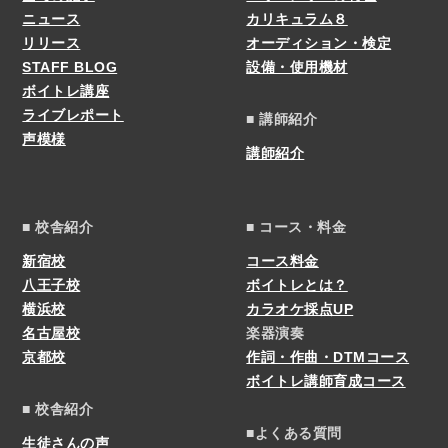
ニュース
カリキュラム８
リリース
オーディション・検定
STAFF BLOG
設備・使用機材
ボイトレ講座
ライブレポート
■ 講師紹介
声模様
講師紹介
■ 校舎紹介
■ コース・料金
新宿校
コース料金
八王子校
ボイトレとは？
横浜校
カラオケ採点UP
名古屋校
楽器演奏
京都校
作詞・作曲・DTMコース
ボイトレ講師育成コース
■ 校舎紹介
■よくある質問
生徒さんの声