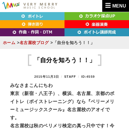
MENU
東京（新宿・八王子）・横浜・名古屋・京都で「本気」になれるボイトレ教室｜
東京（新宿・八王子）・横浜・名古屋・京都で
VERY MERRY MUSIC SCHOOL（ベリーメリー）
「本気」になれるボイトレ教室｜VERY MERRY
MUSIC SCHOOL（ベリーメリー）
ホーム
名古屋校ブログ
「自分を知ろう！！」
S
k
「自分を知ろう！！」
i
p
P
2015年11月3日
B
STAFF
ID:4559
t
O
Y
みなさまこんにちわ
S
o
東京（新宿・八王子）、横浜、名古屋、京都のボ
T
c
E
イトレ（ボイストレーニング）なら『
ベリーメリ
D
o
ーミュージックスクール』名古屋校のアオイで
O
n
N
す。
t
名古屋校は秋のベリメリ検定の真っ只中です！
今
e