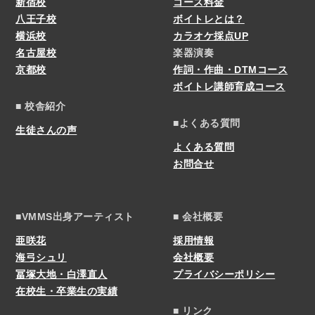
新宿校
コース料金
八王子校
ボイトレとは？
横浜校
カラオケ採点UP
名古屋校
楽器演奏
京都校
作詞・作曲・DTMコース
ボイトレ講師育成コース
■ 校舎紹介
■よくある質問
生徒さんの声
よくある質問
お問合せ
■VMMS出身アーティスト
■ 会社概要
亜咲花
採用情報
海弓シュリ
会社概要
冨塚大地・白澤直人
プライバシーポリシー
在校生・卒業生の実績
■ リンク