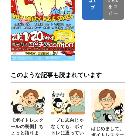
はて
をコ
ブ
ピー
このような記事も読まれています
【ボイトレスク
「プロ志向じゃ
ールの裏側】ち
なくても、ボイ
はじめまして。
ょっと語りま
トレに通ってい
ボイトレスクー