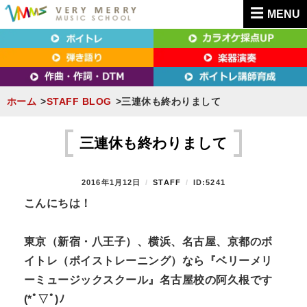
MENU
東京（新宿・八王子）・横浜・名古屋・京都で「本気」になれるボイトレ教室｜
東京（新宿・八王子）・横浜・名古屋・京都で
VERY MERRY MUSIC SCHOOL（ベリーメリー）
「本気」になれるボイトレ教室｜VERY MERRY
MUSIC SCHOOL（ベリーメリー）
ホーム
STAFF BLOG
三連休も終わりまして
S
k
三連休も終わりまして
i
p
P
2016年1月12日
B
STAFF
ID:5241
t
O
Y
こんにちは！
S
o
T
c
E
東京（新宿・八王子）、横浜、名古屋、京都のボ
D
o
イトレ（ボイストレーニング）なら『ベリーメリ
O
n
N
ーミュージックスクール』名古屋校の阿久根です
t
(*ﾟ▽ﾟ)ﾉ
e