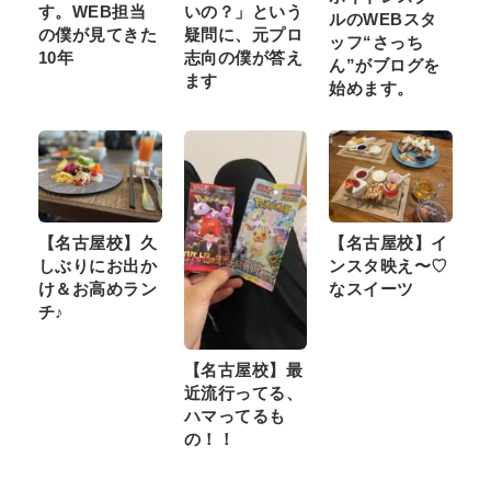
す。WEB担当
いの？」という
ルのWEBスタ
の僕が見てきた
疑問に、元プロ
ッフ“さっち
10年
志向の僕が答え
ん”がブログを
ます
始めます。
【名古屋校】久
【名古屋校】イ
しぶりにお出か
ンスタ映え〜♡
け＆お高めラン
なスイーツ
チ♪
【名古屋校】最
近流行ってる、
ハマってるも
の！！