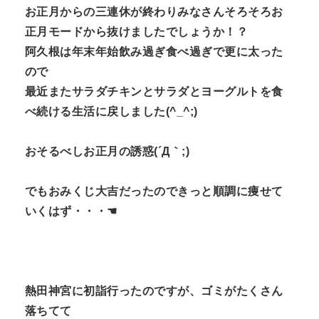
お正月からの三連休が終わりみなさんそろそろお
n
正月モードから抜けましたでしょうか！？
t
阿久根は年末年始飲み過ぎ食べ過ぎで更に太った
ので
最近またサラダチキンとサラダとヨーグルトを食
べ続ける生活に戻しました(^_^;)
おそるべしお正月の誘惑(´Д｀;)
でもおみくじ大吉だったのできっと順調に痩せて
いくはず・・・☚
熱田神宮に初詣行ったのですが、ゴミがたくさん
落ちてて