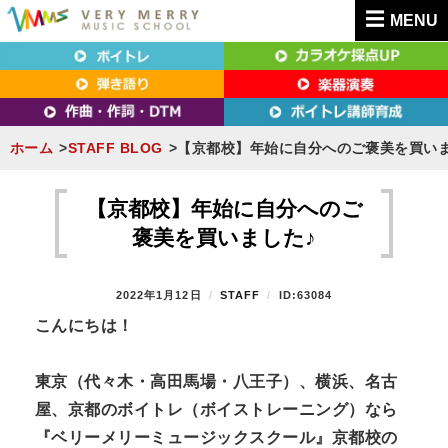
MENU
東京（新宿・八王子）・横浜・名古屋・京都で「本気」になれるボイトレ教室｜
東京（新宿・八王子）・横浜・名古屋・京都で
VERY MERRY MUSIC SCHOOL（ベリーメリー）
「本気」になれるボイトレ教室｜VERY MERRY
MUSIC SCHOOL（ベリーメリー）
ホーム
STAFF BLOG
【京都校】年始に自分へのご褒美を買いま
S
k
【京都校】年始に自分へのご
i
褒美を買いました♪
p
t
P
2022年1月12日
B
STAFF
ID:63084
o
O
Y
こんにちは！
S
c
T
o
E
東京（代々木・高田馬場・八王子）、横浜、名古
n
D
屋、京都のボイトレ（ボイストレーニング）なら
O
t
N
『ベリーメリーミュージックスクール』京都校の
e