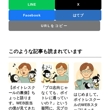
LINE
X
Facebook
はてブ
URLをコピー
このような記事も読まれています
【ボイトレスク
「プロ志向じゃ
ールの裏側】ち
なくても、ボイ
はじめまして。
ょっと語りま
トレに通ってい
ボイトレスクー
す。WEB担当
いの？」という
ルのWEBスタ
の僕が見てきた
疑問に、元プロ
ッフ“さっち