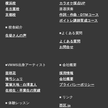
横浜校
カラオケ採点UP
名古屋校
楽器演奏
京都校
作詞・作曲・DTMコース
ボイトレ講師育成コース
■ 校舎紹介
■よくある質問
生徒さんの声
よくある質問
お問合せ
■VMMS出身アーティスト
■ 会社概要
亜咲花
採用情報
海弓シュリ
会社概要
冨塚大地・白澤直人
プライバシーポリシー
在校生・卒業生の実績
■ リンク
■ 体験レッスン
西区.jp