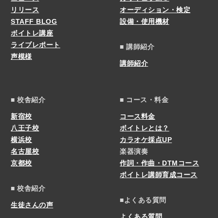
リリース
オーディション・検定
STAFF BLOG
設備・使用機材
ボイトレ講座
ライブレポート
■ 講師紹介
声模様
講師紹介
■ 校舎紹介
■ コース・料金
新宿校
コース料金
八王子校
ボイトレとは？
横浜校
カラオケ採点UP
名古屋校
楽器演奏
京都校
作詞・作曲・DTMコース
ボイトレ講師育成コース
■ 校舎紹介
■よくある質問
生徒さんの声
よくある質問