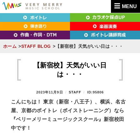
MENU
東京（新宿・八王子）・横浜・名古屋・京都で「本気」になれるボイトレ教室｜
東京（新宿・八王子）・横浜・名古屋・京都で
VERY MERRY MUSIC SCHOOL（ベリーメリー）
「本気」になれるボイトレ教室｜VERY MERRY
MUSIC SCHOOL（ベリーメリー）
ホーム
STAFF BLOG
【新宿校】天気がいい日は・・・
S
k
【新宿校】天気がいい日
i
は・・・
p
t
P
2023年11月9日
B
STAFF
ID:95806
o
O
Y
こ
んにちは
！ 東京（新宿・八王子）、横浜、名古
S
c
屋、京都のボイトレ（ボイストレーニング）なら
T
o
E
『ベリーメリーミュージックスクール』新宿校田
n
D
中です！
O
t
N
e