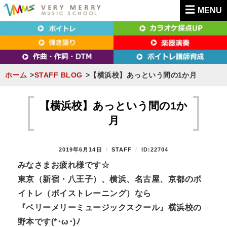
MENU
東京（新宿・八王子）・横浜・名古屋・京都で「本気」になれるボイトレ教室｜
東京（新宿・八王子）・横浜・名古屋・京都で
VERY MERRY MUSIC SCHOOL（ベリーメリー）
「本気」になれるボイトレ教室｜VERY MERRY
MUSIC SCHOOL（ベリーメリー）
ホーム
STAFF BLOG
【横浜校】あっという間の1か月
S
k
【横浜校】あっという間の1か
i
月
p
t
P
2019年6月14日
B
STAFF
ID:22704
o
O
Y
みなさまお疲れ様です☆
S
c
東京（新宿・八王子）、横浜、名古屋、京都のボ
T
o
E
イトレ（ボイストレーニング）なら
n
D
『ベリーメリーミュージックスクール』横浜校の
O
t
N
野本です
(*
･ω･
)
ﾉ
e