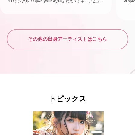
1stシングル「Open your eyes」にてメジャーデビュー
Proj
その他の出身アーティストはこちら
トピックス