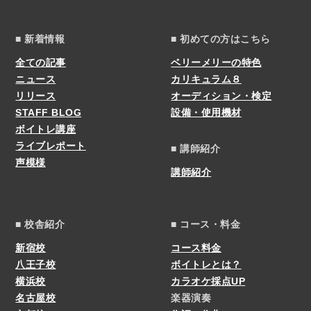
■ 新着情報
■ 初めての方はこちら
全ての記事
ベリーメリーの特色
ニュース
カリキュラム８
リリース
オーディション・検定
STAFF BLOG
設備・使用機材
ボイトレ講座
ライブレポート
■ 講師紹介
声模様
講師紹介
■ 校舎紹介
■ コース・料金
新宿校
コース料金
八王子校
ボイトレとは？
横浜校
カラオケ採点UP
名古屋校
楽器演奏