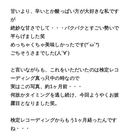
甘いより、辛いとか酸っぱい方が大好きな私です
が
絶妙な甘さでして・・・パクパクとすごい勢いで
平らげました笑
めっちゃくちゃ美味しかったです
(*
´ω
`*)
ごちそうさまでした(人´∀`)
と言いながらも、これをいただいたのは検定レコ
ーディング真っ只中の時なので
実はこの写真、約
1
ヶ月前・・・
何故かタイミングを逃し続け、今回ようやくお披
露目となりました笑。
検定レコーディングからもう
1
ヶ月経ったんです
ね・・・