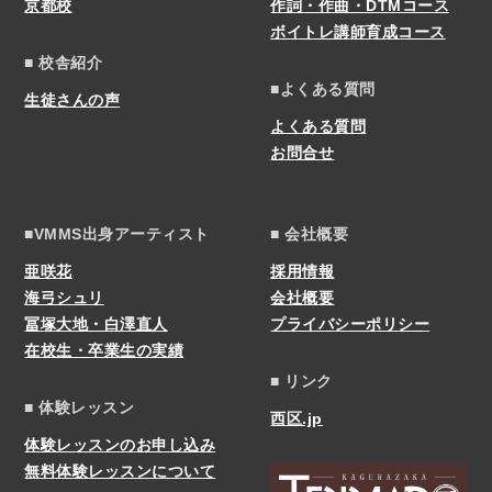
京都校
作詞・作曲・DTMコース
ボイトレ講師育成コース
■ 校舎紹介
■よくある質問
生徒さんの声
よくある質問
お問合せ
■VMMS出身アーティスト
■ 会社概要
亜咲花
採用情報
海弓シュリ
会社概要
冨塚大地・白澤直人
プライバシーポリシー
在校生・卒業生の実績
■ リンク
■ 体験レッスン
西区.jp
体験レッスンのお申し込み
無料体験レッスンについて