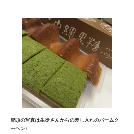
n
t
冒頭の写真は生徒さんからの差し入れのバームク
ーヘン♪