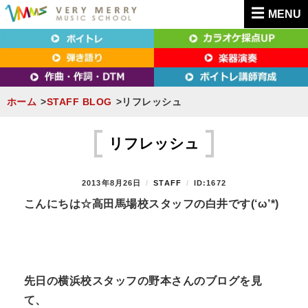
MENU
東京（新宿・八王子）・横浜・名古屋・京都で「本気」になれるボイトレ教室｜
東京（新宿・八王子）・横浜・名古屋・京都で
VERY MERRY MUSIC SCHOOL（ベリーメリー）
「本気」になれるボイトレ教室｜VERY MERRY
MUSIC SCHOOL（ベリーメリー）
ホーム
STAFF BLOG
リフレッシュ
S
k
リフレッシュ
i
p
P
2013年8月26日
B
STAFF
ID:1672
t
O
Y
こんにちは☆高田馬場校スタッフの白井です(‘ω’*)
S
o
T
c
E
D
o
O
n
N
先日の横浜校スタッフの野本さんのブログを見
t
て、
e