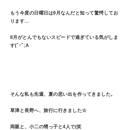
n
もう今度の日曜日は9月なんだと知って驚愕してお
t
ります…
8月がとんでもないスピードで過ぎている気がしま
す(ﾟｰﾟ;A
そんな私も先週、夏の思い出を作ってきました。
草津と長野へ、旅行に行きました☆
両親と、小二の甥っ子と4人で(笑