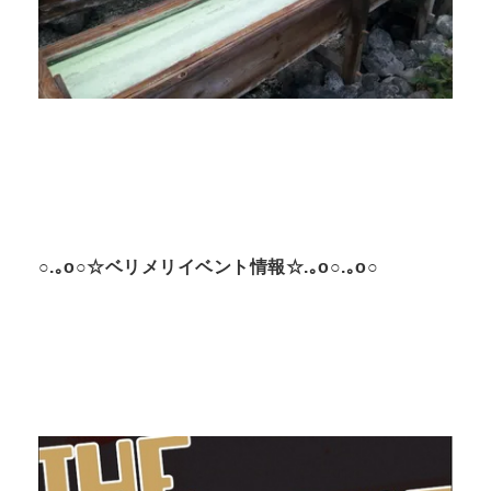
○.｡o○☆ベリメリイベント情報☆.｡o○.｡o○