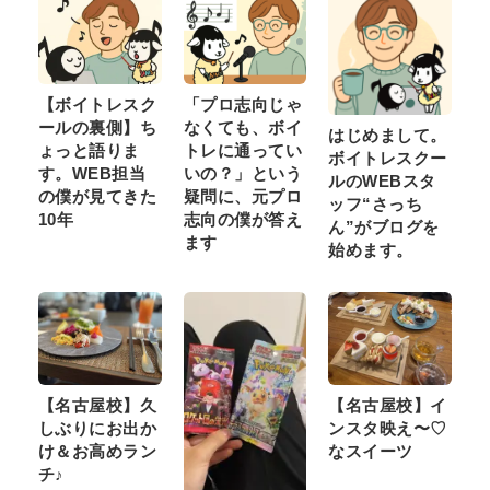
【ボイトレスク
「プロ志向じゃ
ールの裏側】ち
なくても、ボイ
はじめまして。
ょっと語りま
トレに通ってい
ボイトレスクー
す。WEB担当
いの？」という
ルのWEBスタ
の僕が見てきた
疑問に、元プロ
ッフ“さっち
10年
志向の僕が答え
ん”がブログを
ます
始めます。
【名古屋校】久
【名古屋校】イ
しぶりにお出か
ンスタ映え〜♡
け＆お高めラン
なスイーツ
チ♪