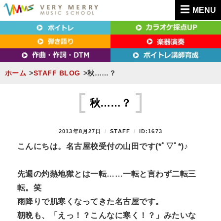
MENU
東京（新宿・八王子）・横浜・名古屋・京都で「本気」になれるボイトレ教室｜
東京（新宿・八王子）・横浜・名古屋・京都で
VERY MERRY MUSIC SCHOOL（ベリーメリー）
「本気」になれるボイトレ教室｜VERY MERRY
MUSIC SCHOOL（ベリーメリー）
ホーム
STAFF BLOG
秋……？
S
k
秋……？
i
p
P
2013年8月27日
B
STAFF
ID:1673
t
O
Y
こんにちは。名古屋校受付の山田です(*ﾟ▽ﾟ*)♪
S
o
T
c
E
先週の灼熱地獄とは一転……一転と言わず二転三
D
o
転。笑
O
n
N
雨降りで肌寒くなってきた名古屋です。
t
朝晩も、「えっ！？こんなに寒く！？」みたいな
e