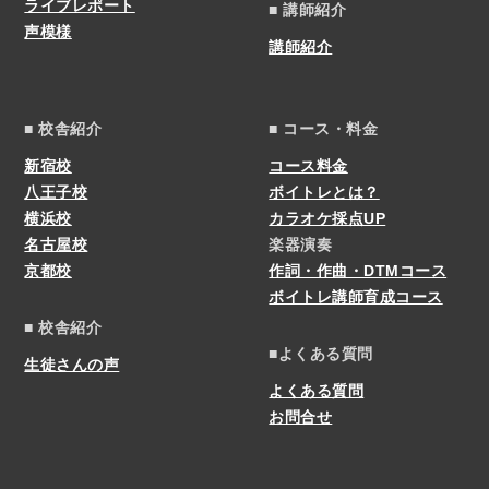
ライブレポート
■ 講師紹介
声模様
講師紹介
■ 校舎紹介
■ コース・料金
新宿校
コース料金
八王子校
ボイトレとは？
横浜校
カラオケ採点UP
名古屋校
楽器演奏
京都校
作詞・作曲・DTMコース
ボイトレ講師育成コース
■ 校舎紹介
■よくある質問
生徒さんの声
よくある質問
お問合せ