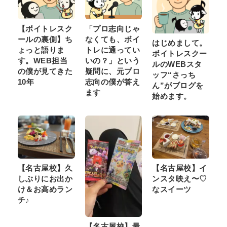
【ボイトレスク
「プロ志向じゃ
ールの裏側】ち
なくても、ボイ
はじめまして。
ょっと語りま
トレに通ってい
ボイトレスクー
す。WEB担当
いの？」という
ルのWEBスタ
の僕が見てきた
疑問に、元プロ
ッフ“さっち
10年
志向の僕が答え
ん”がブログを
ます
始めます。
【名古屋校】久
【名古屋校】イ
しぶりにお出か
ンスタ映え〜♡
け＆お高めラン
なスイーツ
チ♪
【名古屋校】最