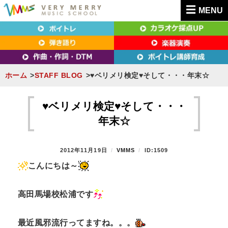
MENU
東京（新宿・八王子）・横浜・名古屋・京都で「本気」になれるボイトレ教室｜
東京（新宿・八王子）・横浜・名古屋・京都で
VERY MERRY MUSIC SCHOOL（ベリーメリー）
「本気」になれるボイトレ教室｜VERY MERRY
MUSIC SCHOOL（ベリーメリー）
ホーム
STAFF BLOG
♥ベリメリ検定♥そして・・・年末☆
S
k
♥ベリメリ検定♥そして・・・
i
年末☆
p
t
P
2012年11月19日
B
VMMS
ID:1509
o
O
Y
こんにちは～
S
c
T
o
E
高田馬場校松浦です
n
D
O
t
N
最近風邪流行ってますね。。。
e