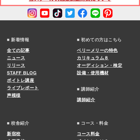
■ 新着情報
■ 初めての方はこちら
全ての記事
ベリーメリーの特色
ニュース
カリキュラム８
リリース
オーディション・検定
STAFF BLOG
設備・使用機材
ボイトレ講座
ライブレポート
■ 講師紹介
声模様
講師紹介
■ 校舎紹介
■ コース・料金
新宿校
コース料金