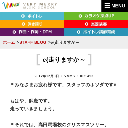
MENU
東京（新宿・八王子）・横浜・名古屋・京都で「本気」になれるボイトレ教室｜
東京（新宿・八王子）・横浜・名古屋・京都で
VERY MERRY MUSIC SCHOOL（ベリーメリー）
「本気」になれるボイトレ教室｜VERY MERRY
MUSIC SCHOOL（ベリーメリー）
ホーム
STAFF BLOG
ё{走りますか～
S
k
ё{走りますか～
i
p
P
2012年12月3日
B
VMMS
ID:1493
t
O
Y
＊みなさまお疲れ様です、スタッフのホソダですё
S
o
T
c
E
もはや、師走です。
D
o
走っていきましょう。
O
n
N
t
＊それでは、高田馬場校のクリスマスツリー。
e