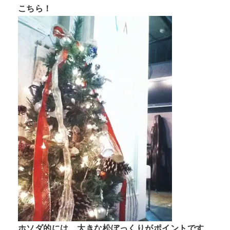
こちら！
n
t
ホソダ的には、大きな松ぼっくりがポイントです