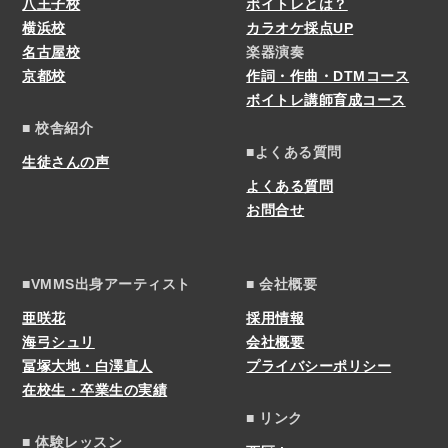
八王子校
ボイトレとは？
横浜校
カラオケ採点UP
名古屋校
楽器演奏
京都校
作詞・作曲・DTMコース
ボイトレ講師育成コース
■ 校舎紹介
■よくある質問
生徒さんの声
よくある質問
お問合せ
■VMMS出身アーティスト
■ 会社概要
亜咲花
採用情報
海弓シュリ
会社概要
冨塚大地・白澤直人
プライバシーポリシー
在校生・卒業生の実績
■ リンク
■ 体験レッスン