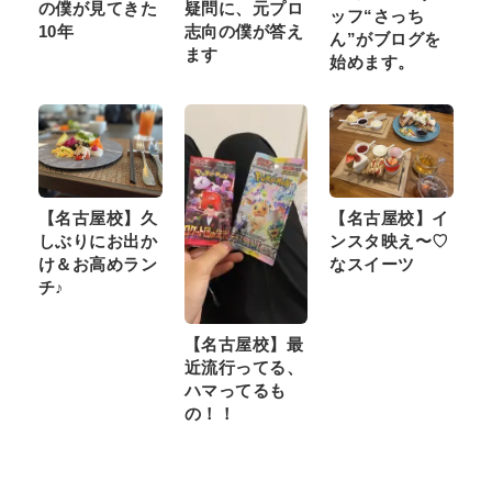
の僕が見てきた
疑問に、元プロ
ッフ“さっち
10年
志向の僕が答え
ん”がブログを
ます
始めます。
【名古屋校】久
【名古屋校】イ
しぶりにお出か
ンスタ映え〜♡
け＆お高めラン
なスイーツ
チ♪
【名古屋校】最
近流行ってる、
ハマってるも
の！！