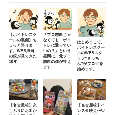
【ボイトレスク
「プロ志向じゃ
ールの裏側】ち
なくても、ボイ
はじめまして。
ょっと語りま
トレに通ってい
ボイトレスクー
す。WEB担当
いの？」という
ルのWEBスタ
の僕が見てきた
疑問に、元プロ
ッフ“さっち
10年
志向の僕が答え
ん”がブログを
ます
始めます。
【名古屋校】久
【名古屋校】イ
しぶりにお出か
ンスタ映え〜♡