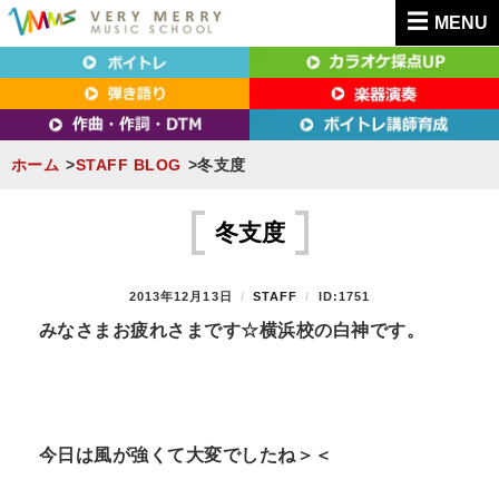
MENU
東京（新宿・八王子）・横浜・名古屋・京都で「本気」になれるボイトレ教室｜
東京（新宿・八王子）・横浜・名古屋・京都で
VERY MERRY MUSIC SCHOOL（ベリーメリー）
「本気」になれるボイトレ教室｜VERY MERRY
MUSIC SCHOOL（ベリーメリー）
ホーム
STAFF BLOG
冬支度
S
k
冬支度
i
p
P
2013年12月13日
B
STAFF
ID:1751
t
O
Y
みなさまお疲れさまです☆横浜校の白神です。
S
o
T
c
E
D
o
O
n
N
今日は風が強くて大変でしたね＞＜
t
e