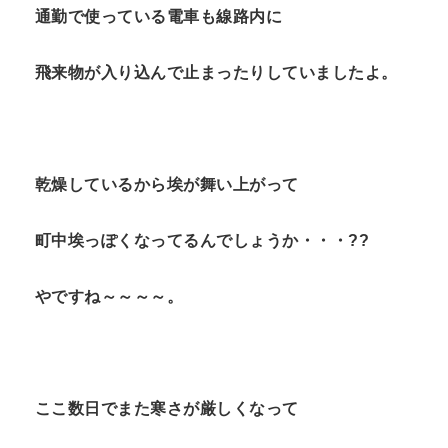
通勤で使っている電車も線路内に
n
t
飛来物が入り込んで止まったりしていましたよ。
乾燥しているから埃が舞い上がって
町中埃っぽくなってるんでしょうか・・・??
やですね～～～～。
ここ数日でまた寒さが厳しくなって