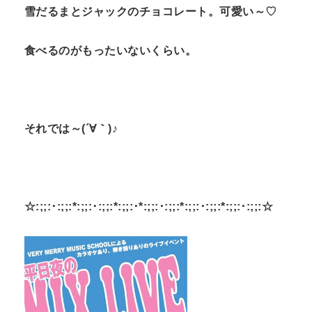
雪だるまとジャックのチョコレート。可愛い～♡
食べるのがもったいないくらい。
それでは～(´∀｀)♪
☆:;;:･:;;:*:;;:･:;;:*:;;:･*:;;:･:;;:*:;;:･:;;:*:;;:･:;;:☆