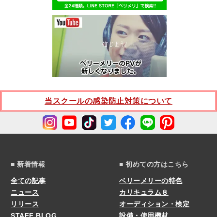
当スクールの感染防止対策について
■ 新着情報
■ 初めての方はこちら
全ての記事
ベリーメリーの特色
ニュース
カリキュラム８
リリース
オーディション・検定
STAFF BLOG
設備・使用機材