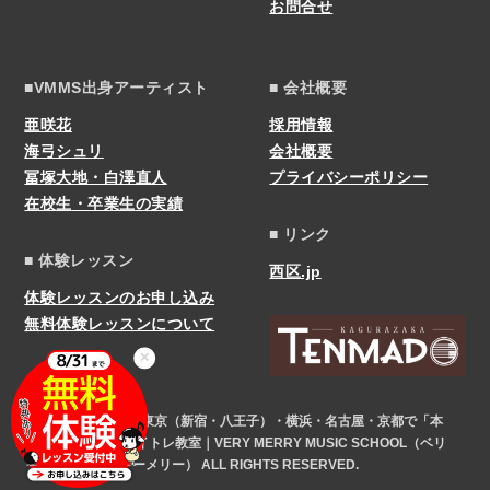
お問合せ
■VMMS出身アーティスト
■ 会社概要
亜咲花
採用情報
海弓シュリ
会社概要
冨塚大地・白澤直人
プライバシーポリシー
在校生・卒業生の実績
■ リンク
■ 体験レッスン
西区.jp
体験レッスンのお申し込み
無料体験レッスンについて
✕
COPYRIGHT © 東京（新宿・八王子）・横浜・名古屋・京都で「本
気」になれるボイトレ教室｜VERY MERRY MUSIC SCHOOL（ベリ
ーメリー） ALL RIGHTS RESERVED.