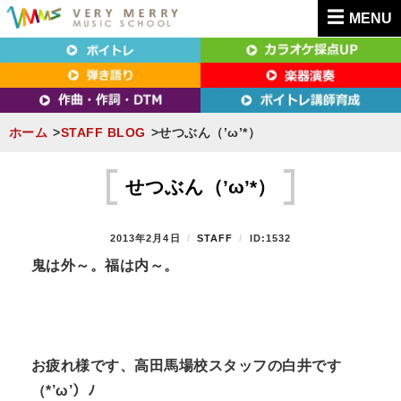
MENU
東京（新宿・八王子）・横浜・名古屋・京都で「本気」になれるボイトレ教室｜
東京（新宿・八王子）・横浜・名古屋・京都で
VERY MERRY MUSIC SCHOOL（ベリーメリー）
「本気」になれるボイトレ教室｜VERY MERRY
MUSIC SCHOOL（ベリーメリー）
ホーム
STAFF BLOG
せつぶん（’ω’*）
S
k
せつぶん（’ω’*）
i
p
P
2013年2月4日
B
STAFF
ID:1532
t
O
Y
鬼は外～。福は内～。
S
o
T
c
E
D
o
O
n
N
お疲れ様です、高田馬場校スタッフの白井です
t
（*’ω’）ﾉ
e