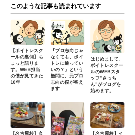
このような記事も読まれています
【ボイトレスク
「プロ志向じゃ
ールの裏側】ち
なくても、ボイ
はじめまして。
ょっと語りま
トレに通ってい
ボイトレスクー
す。WEB担当
いの？」という
ルのWEBスタ
の僕が見てきた
疑問に、元プロ
ッフ“さっち
10年
志向の僕が答え
ん”がブログを
ます
始めます。
【名古屋校】久
【名古屋校】イ