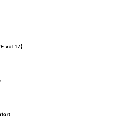
 vol.17】
）
ort