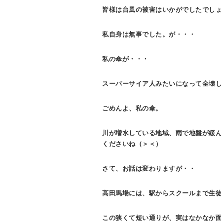
皆様は台風の被害はいかがでしたでし
e
n
私自身は無事でした。が・・・
t
私の傘が・・・
スーパーサイア人みたいになって全壊
ごめんよ、私の傘。
川が増水している地域、雨で地盤が緩
くださいね（＞＜）
さて、お話は変わりますが・・
高田馬場には、駅からスクールまで生
この狭くて短い通りが、実はなかなか面