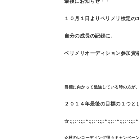
最後にお知らせ・・
１０月１日よりベリメリ検定の
自分の成長の記録に。
ベリメリオーディション参加資
目標に向かって勉強している時の方が
２０１４年最後の目標の１つと
☆
:;;:･:;;:*:;;:･
:;;:*:;;:･*:;;:･:;;:
☆秋のレコーディング
得々キャンペー