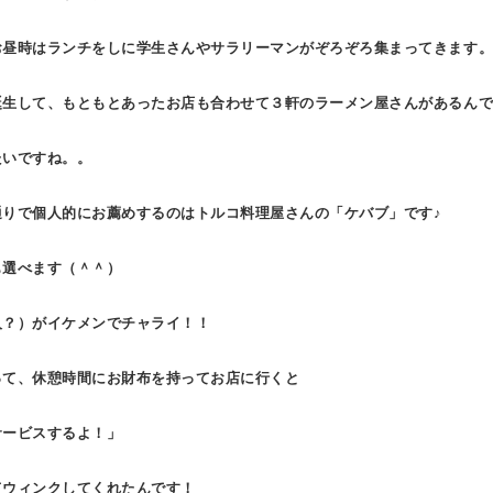
お昼時はランチをしに学生さんやサラリーマンがぞろぞろ集まってきます
誕生して、もともとあったお店も合わせて３軒のラーメン屋さんがあるん
たいですね。。
りで個人的にお薦めするのはトルコ料理屋さんの「ケバブ」です♪
も選べます（＾＾）
人？）がイケメンでチャライ！！
って、休憩時間にお財布を持ってお店に行くと
サービスするよ！」
てウィンクしてくれたんです！