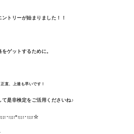
エントリーが始まりました！！
格をゲットするために。
、正直、上達も早いです！
して是非検定をご活用くださいね♪
*:;;:･:;;:*:;;:･:;;:☆
ン