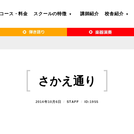
コース・料金
スクールの特徴
講師紹介
校舎紹介
るボイトレ教室｜VERY MERRY MUSIC SCHOOL（ベリーメリー）
・名古屋・京都で「本気」になれるボイ
リーメリー）
さかえ通り
P
2014年10月6日
B
STAFF
ID:1955
O
Y
S
T
E
D