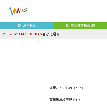
東京（新宿・八王子）・横浜・名古屋・京都で「本気」になれ
東京（新宿・八王子）・横浜
MUSIC SCHOOL（ベ
ホーム
STAFF BLOG
さかえ通り
S
k
i
p
t
o
c
皆様こんにちわ（＾＾）
o
n
高田馬場校平野です♪
t